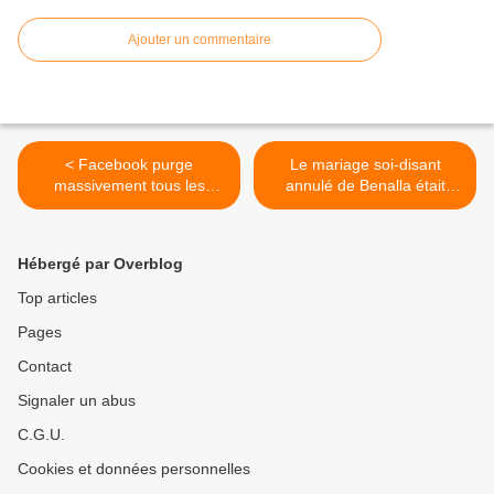
Ajouter un commentaire
< Facebook purge
Le mariage soi-disant
massivement tous les
annulé de Benalla était
articles satiriques traitant de
apparemment bidon >
l’affaire Macron/Benalla
Hébergé par Overblog
Top articles
Pages
Contact
Signaler un abus
C.G.U.
Cookies et données personnelles