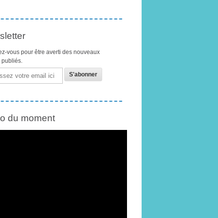
letter
z-vous pour être averti des nouveaux
s publiés.
éo du moment