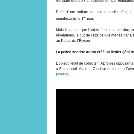
Gendarmerie à 27 ans seulement par Emmanue
Doté d’une voiture de police particulière, i
er
manifestants le 1
mai.
Mais il semble que l’objectif de cette mission, 
révélations, le but de cette cellule menée par Be
au Palais de l’Élysée.
La police secrète aurait créé un fichier géné
L’objectif était de collecter l’ADN des opposant
à Emmanuel Macron. C’est ce qu’indique l’avoc
(
source
).