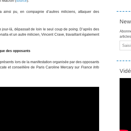
l Macron (
source
).
l a ainsi pu, en compagnie d’autres miliciens, attaquer des
News
ce jour-là, dépassait de loin le seul coup de poing. D’après des
Abonne
nalla et un autre milicien, Vincent Crave, travaillant également
article
Email
tique des opposants
s présents lors de la manifestation organisée par des opposants
ate et conseillère de Paris Caroline Mercary sur
France Info
Vid