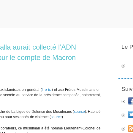
lla aurait collecté l’ADN
Le P
pour le compte de Macron
Suiv
ux islamistes en général (
lire ici
) et aux Frères Musulmans en
ilice secrète au service de la présidence composée, notamment,
roche de La Ligue de Défense des Musulmans (
source
). Habitué
nnu pour ses accès de violence (
source
).
llaborateurs, ce musulman a été nommé Lieutenant-Colonel de