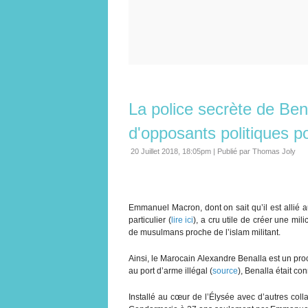
La police secrète de Bena
d'opposants politiques 
20 Juillet 2018, 18:05pm
|
Publié par Thomas Joly
Emmanuel Macron, dont on sait qu’il est allié a
particulier (
lire ici
), a cru utile de créer une m
de musulmans proche de l’islam militant.
Ainsi, le Marocain Alexandre Benalla est un p
au port d’arme illégal (
source
), Benalla était co
Installé au cœur de l’Élysée avec d’autres co