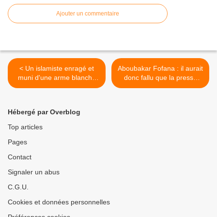
Ajouter un commentaire
< Un islamiste enragé et
Aboubakar Fofana : il aurait
muni d'une arme blanche
donc fallu que la presse
tué à coups de taser par les
cache ses démêlés avec la
gendarmes dans l'Aisne
justice ? >
Hébergé par Overblog
Top articles
Pages
Contact
Signaler un abus
C.G.U.
Cookies et données personnelles