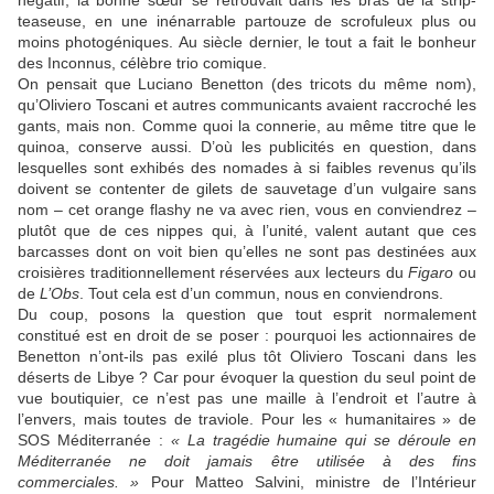
négatif, la bonne sœur se retrouvait dans les bras de la strip-
teaseuse, en une inénarrable partouze de scrofuleux plus ou
moins photogéniques. Au siècle dernier, le tout a fait le bonheur
des Inconnus, célèbre trio comique.
On pensait que Luciano Benetton (des tricots du même nom),
qu’Oliviero Toscani et autres communicants avaient raccroché les
gants, mais non. Comme quoi la connerie, au même titre que le
quinoa, conserve aussi. D’où les publicités en question, dans
lesquelles sont exhibés des nomades à si faibles revenus qu’ils
doivent se contenter de gilets de sauvetage d’un vulgaire sans
nom – cet orange flashy ne va avec rien, vous en conviendrez –
plutôt que de ces nippes qui, à l’unité, valent autant que ces
barcasses dont on voit bien qu’elles ne sont pas destinées aux
croisières traditionnellement réservées aux lecteurs du
Figaro
ou
de
L’Obs
. Tout cela est d’un commun, nous en conviendrons.
Du coup, posons la question que tout esprit normalement
constitué est en droit de se poser : pourquoi les actionnaires de
Benetton n’ont-ils pas exilé plus tôt Oliviero Toscani dans les
déserts de Libye ? Car pour évoquer la question du seul point de
vue boutiquier, ce n’est pas une maille à l’endroit et l’autre à
l’envers, mais toutes de traviole. Pour les « humanitaires » de
SOS Méditerranée :
« La tragédie humaine qui se déroule en
Méditerranée ne doit jamais être utilisée à des fins
commerciales. »
Pour Matteo Salvini, ministre de l’Intérieur