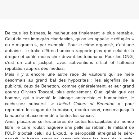
De tous les bizness, le malheur est finalement le plus rentable.
Celui de ces immigrés clandestins, qu’on les appelle « réfugiés »
ou « migrants », par exemple. Pour le crime organisé, c’est une
aubaine : le trafic d’êtres humains rapporte plus que celui de la
drogue et coûte moins cher devant les tribunaux. Pour les ONG,
c’est un autre jackpot, avec subventions d’État et flatteuse
réputation auprès des médias.
Mais il y a encore une autre race de vautours qui se mêle
désormais au grand bal des hypocrites : les aigrefins de la
publicité, ceux de Benetton, comme généralement, et leur grand
gourou Oliviero Toscani, plus précisément. Quel génie que cet
homme, qui a inventé le lainage antiraciste et humanitaire, le
cache-nez subversif.
« United Colors of Benetton »
, pour
reprendre le slogan de la maison, mantra servi, resservi jusqu’à
la nausée et accommodé à toutes les sauces.
Ainsi, placardés sur les artères de toutes les capitales du monde
libre, le curé roulait naguère une pelle au rabbin, le militant de
l’OLP tripotait celui du Likoud, le séropositif étreignait le séro-