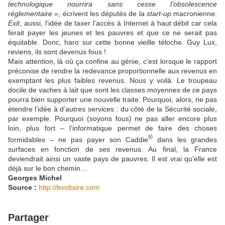
technologique nourrira sans cesse l’obsolescence
réglementaire »
, écrivent les députés de la
start-up
macronienne.
Exit
, aussi, l’idée de taxer l’accès à Internet à haut débit car cela
ferait payer les jeunes et les pauvres et que ce ne serait pas
équitable. Donc, haro sur cette bonne vieille téloche. Guy Lux,
reviens, ils sont devenus fous !
Mais attention, là où ça confine au génie, c’est lorsque le rapport
préconise de rendre la redevance proportionnelle aux revenus en
exemptant les plus faibles revenus. Nous y voilà. Le troupeau
docile de vaches à lait que sont les classes moyennes de ce pays
pourra bien supporter une nouvelle traite. Pourquoi, alors, ne pas
étendre l’idée à d’autres services : du côté de la Sécurité sociale,
par exemple. Pourquoi (soyons fous) ne pas aller encore plus
loin, plus fort – l’informatique permet de faire des choses
®
formidables – ne pas payer son Caddie
dans les grandes
surfaces en fonction de ses revenus. Au final, la France
deviendrait ainsi un vaste pays de pauvres. Il est vrai qu’elle est
déjà sur le bon chemin…
Georges Michel
Source :
http://bvoltaire.com
Partager