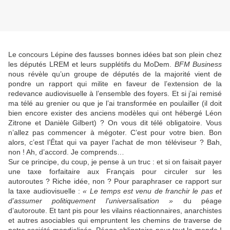
Le concours Lépine des fausses bonnes idées bat son plein chez
les députés LREM et leurs supplétifs du MoDem.
BFM Business
nous révèle qu’un groupe de députés de la majorité vient de
pondre un rapport qui milite en faveur de l’extension de la
redevance audiovisuelle à l’ensemble des foyers. Et si j’ai remisé
ma télé au grenier ou que je l’ai transformée en poulailler (il doit
bien encore exister des anciens modèles qui ont hébergé Léon
Zitrone et Danièle Gilbert) ? On vous dit télé obligatoire. Vous
n’allez pas commencer à mégoter. C’est pour votre bien. Bon
alors, c’est l’État qui va payer l’achat de mon téléviseur ? Bah,
non ! Ah, d’accord. Je comprends…
Sur ce principe, du coup, je pense à un truc : et si on faisait payer
une taxe forfaitaire aux Français pour circuler sur les
autoroutes ? Riche idée, non ? Pour paraphraser ce rapport sur
la taxe audiovisuelle :
« Le temps est venu de franchir le pas et
d’assumer politiquement l’universalisation »
du péage
d’autoroute. Et tant pis pour les vilains réactionnaires, anarchistes
et autres asociables qui empruntent les chemins de traverse de