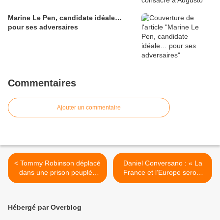
Marine Le Pen, candidate idéale…
pour ses adversaires
Commentaires
Ajouter un commentaire
< Tommy Robinson déplacé
Daniel Conversano : « La
dans une prison peuplée
France et l’Europe seront
majoritairement de
sauvés par des héros, je
musulmans qui le menacent
n’en doute pas une
de mort
seconde » >
Hébergé par Overblog