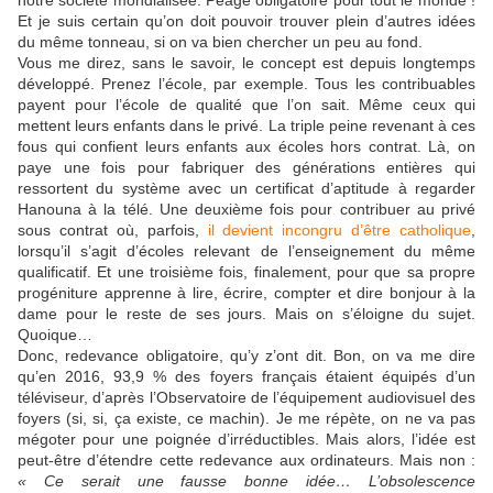
notre société mondialisée. Péage obligatoire pour tout le monde !
Et je suis certain qu’on doit pouvoir trouver plein d’autres idées
du même tonneau, si on va bien chercher un peu au fond.
Vous me direz, sans le savoir, le concept est depuis longtemps
développé. Prenez l’école, par exemple. Tous les contribuables
payent pour l’école de qualité que l’on sait. Même ceux qui
mettent leurs enfants dans le privé. La triple peine revenant à ces
fous qui confient leurs enfants aux écoles hors contrat. Là, on
paye une fois pour fabriquer des générations entières qui
ressortent du système avec un certificat d’aptitude à regarder
Hanouna à la télé. Une deuxième fois pour contribuer au privé
sous contrat où, parfois,
il devient incongru d’être catholique
,
lorsqu’il s’agit d’écoles relevant de l’enseignement du même
qualificatif. Et une troisième fois, finalement, pour que sa propre
progéniture apprenne à lire, écrire, compter et dire bonjour à la
dame pour le reste de ses jours. Mais on s’éloigne du sujet.
Quoique…
Donc, redevance obligatoire, qu’y z’ont dit. Bon, on va me dire
qu’en 2016, 93,9 % des foyers français étaient équipés d’un
téléviseur, d’après l’Observatoire de l’équipement audiovisuel des
foyers (si, si, ça existe, ce machin). Je me répète, on ne va pas
mégoter pour une poignée d’irréductibles. Mais alors, l’idée est
peut-être d’étendre cette redevance aux ordinateurs. Mais non :
« Ce serait une fausse bonne idée… L’obsolescence