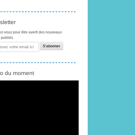
letter
z-vous pour être averti des nouveaux
s publiés.
éo du moment