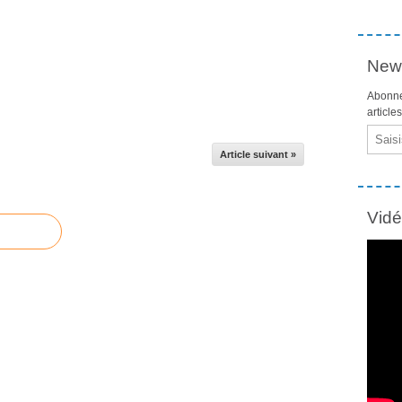
News
Abonne
article
Email
Article suivant »
Vid