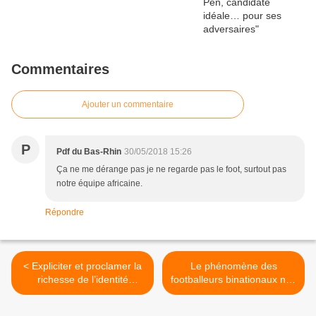
Commentaires
Ajouter un commentaire
P
Pdf du Bas-Rhin
30/05/2018 15:26
Ça ne me dérange pas je ne regarde pas le foot, surtout pas
notre équipe africaine.
Répondre
< Expliciter et proclamer la
Le phénomène des
richesse de l’identité
footballeurs binationaux nés
française
en France qui choisissent
une autre sélection est