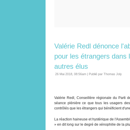
Valérie Redl dénonce l'a
pour les étrangers dans
autres élus
26 Mai 2018, 08:56am
|
Publié par Thomas Joly
Valérie Redl, Conseillère régionale du Part
séance plénière ce que tous les usagers des
contrôlés que les étrangers qui bénéficient d'
La réaction haineuse et hystérique de l'Assembl
» en dit long sur le degré de xénophilie de la p