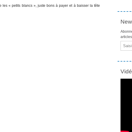
les « petits blancs », juste bons à payer et à baisser la tête
News
Abonne
article
Email
Vid