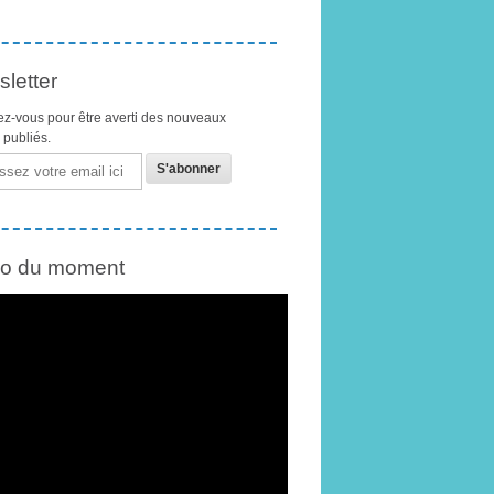
letter
z-vous pour être averti des nouveaux
s publiés.
éo du moment