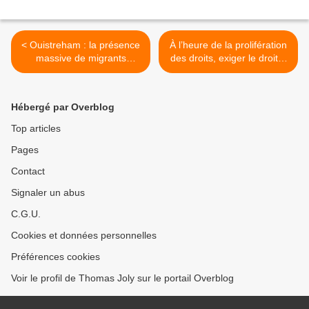
< Ouistreham : la présence
À l’heure de la prolifération
massive de migrants
des droits, exiger le droit à
soutenus par l’extrême-
l’identité >
gauche fait s’effondrer
l’activité touristique et
Hébergé par Overblog
commerciale
Top articles
Pages
Contact
Signaler un abus
C.G.U.
Cookies et données personnelles
Préférences cookies
Voir le profil de Thomas Joly sur le portail Overblog