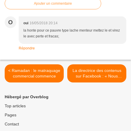
Ajouter un commentaire
O
oui
16/05/2018 20:14
la honte pour ce pauvre type lache menteur mettez le et virez
le avec perte et fracas;
Répondre
< Ramadan : le matraquage
La directrice des contenus
commercial commence
sur Facebook : « Nous
n’autorisons pas les
critiques à l’égard des
politiques d’immigration » >
Hébergé par Overblog
Top articles
Pages
Contact