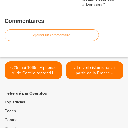
Commentaires
Ajouter un commentaire
< 25 mai 1085 : Alphonse
« Le voile islamique fait
VI de Castille reprend la
partie de la France »
ville de Tolède aux mains
affirme un député du parti
des musulmans depuis plus
d’Emmanuel Macron qui
de 300 ans
veut des « femmes voilées
Hébergé par Overblog
à l’Assemblée » >
Top articles
Pages
Contact