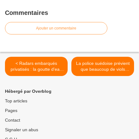
Commentaires
Ajouter un commentaire
< Radars embarqués
La police suédoise prévient
privatisés : la goutte d'eau
que beaucoup de viols
qui va faire déborder le
auront lieu cet été et
vase ?
conseille aux Suèdoises de
ne pas sortir tard >
Hébergé par Overblog
Top articles
Pages
Contact
Signaler un abus