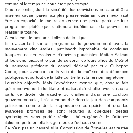
comme si le temps ne nous était pas compté.
D'autres, enfin, dont la sincérité des convictions ne saurait être
mise en cause, parent au plus pressé estimant que mieux vaut
être en capacité de mettre en œuvre une petite partie de leur
programme plutôt que d'attendre indéfiniment de pouvoir en
réaliser la totalité.
C'est le cas de nos amis italiens de la Ligue.
En s’accordant sur un programme de gouvernement avec le
mouvement cinq étoiles, patchwork improbable de comiques
troupiers, de néo écolos et d'anciens gauchistes, Matteo Salvani
et les siens faisaient le pari de se servir de leurs alliés du M5S et
du nouveau président du conseil désigné par eux, Guiseppe
Conte, pour avancer sur la voie de la maîtrise des dépenses
publiques, et surtout de la lutte contre la submersion migratoire.
Louables objectifs. Mais l’expérience montre que, chaque fois
qu'un mouvement identitaire et national s'est allié avec un autre
parti, de droite, de gauche ou d'ailleurs dans une coalition
gouvernementale, il s'est embourbé dans le jeu des compromis
politiciens comme de la dépendance européiste, et que les
avancées promises se sont réduites à quelques gestes
symboliques sans portée réelle. L'hétérogénéité de l'alliance
italienne porte en elle les germes de l’échec à venir.
Ce n’est pas un hasard si la Commission de Bruxelles est restée