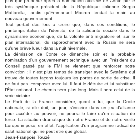
plus que prudente après la nomination officielle de Conte par le
très systémique président de la République italienne Sergio
Mattarella, tandis qu'Emmanuel Macron tendait la main au
nouveau gouvernement.
Tout portait dès lors à croire que, dans ces conditions, le
printemps italien de l'identité, de la solidarité sociale dans le
dynamisme économique, de la volonté anti migratoire et, sur le
plan international, du rapprochement avec la Russie ne sera
qu’une brève lueur dans la nuit hivernale.
La démission de Conte ce dimanche soir et la probable
nomination d'un gouvernement technique avec un Président du
Conseil passé par le FMI ne viennent que renforcer notre
conviction : il n'est plus temps de transiger avec le Système qui
trouve de toutes façons toujours les portes de sortie de crise. Il
ne faut pas composer avec lui. Il faut le détruire et lui substituer
l’État national. Le chemin sera plus long. Mais il sera celui de la
vraie victoire.
Le Parti de la France considère, quant à lui, que la Droite
nationale, si elle doit, un jour, s'inscrire dans un jeu d’alliance
pour accéder au pouvoir, ne pourra le faire qu'en situation de
force. La situation dramatique de notre France et de notre vieille
Europe impose, en effet, l'application d'un programme radical de
salut national qui ne peut être que global.
Jean-François Touzé