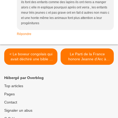
ils font des enfants comme des lapins ils ont riens a manger
alors c elle m esplique pourquoi après ont verra , les enfants
meur très jeunes c et pas grave ont en fait d autres non mais c
et une honte même les animaux font plus attention a leur
progénitures
Répondre
< Le boxeur congolais qui
Le Parti de la France
avait déchiré une bible à
honore Jeanne d'Arc à
Calais et insulté Jésus se
Bordeaux >
prend une raclée par un
boxeur polonais catholique
Hébergé par Overblog
Top articles
Pages
Contact
Signaler un abus