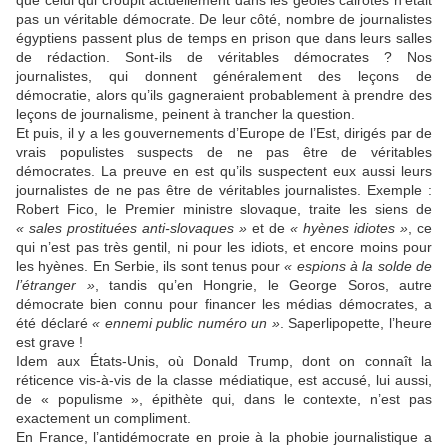
que celui qui croupit actuellement dans les geôles cairotes n’était
pas un véritable démocrate. De leur côté, nombre de journalistes
égyptiens passent plus de temps en prison que dans leurs salles
de rédaction. Sont-ils de véritables démocrates ? Nos
journalistes, qui donnent généralement des leçons de
démocratie, alors qu’ils gagneraient probablement à prendre des
leçons de journalisme, peinent à trancher la question.
Et puis, il y a les gouvernements d’Europe de l’Est, dirigés par de
vrais populistes suspects de ne pas être de véritables
démocrates. La preuve en est qu’ils suspectent eux aussi leurs
journalistes de ne pas être de véritables journalistes. Exemple :
Robert Fico, le Premier ministre slovaque, traite les siens de
« sales prostituées anti-slovaques »
et de
« hyènes idiotes »
, ce
qui n’est pas très gentil, ni pour les idiots, et encore moins pour
les hyènes. En Serbie, ils sont tenus pour
« espions à la solde de
l’étranger »
, tandis qu’en Hongrie, le George Soros, autre
démocrate bien connu pour financer les médias démocrates, a
été déclaré
« ennemi public numéro un »
. Saperlipopette, l’heure
est grave !
Idem aux États-Unis, où Donald Trump, dont on connaît la
réticence vis-à-vis de la classe médiatique, est accusé, lui aussi,
de « populisme », épithète qui, dans le contexte, n’est pas
exactement un compliment.
En France, l’antidémocrate en proie à la phobie journalistique a