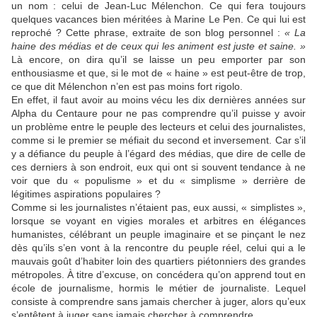
un nom : celui de Jean-Luc Mélenchon. Ce qui fera toujours
quelques vacances bien méritées à Marine Le Pen. Ce qui lui est
reproché ? Cette phrase, extraite de son blog personnel :
« La
haine des médias et de ceux qui les animent est juste et saine. »
Là encore, on dira qu’il se laisse un peu emporter par son
enthousiasme et que, si le mot de « haine » est peut-être de trop,
ce que dit Mélenchon n’en est pas moins fort rigolo.
En effet, il faut avoir au moins vécu les dix dernières années sur
Alpha du Centaure pour ne pas comprendre qu’il puisse y avoir
un problème entre le peuple des lecteurs et celui des journalistes,
comme si le premier se méfiait du second et inversement. Car s’il
y a défiance du peuple à l’égard des médias, que dire de celle de
ces derniers à son endroit, eux qui ont si souvent tendance à ne
voir que du « populisme » et du « simplisme » derrière de
légitimes aspirations populaires ?
Comme si les journalistes n’étaient pas, eux aussi, « simplistes »,
lorsque se voyant en vigies morales et arbitres en élégances
humanistes, célébrant un peuple imaginaire et se pinçant le nez
dès qu’ils s’en vont à la rencontre du peuple réel, celui qui a le
mauvais goût d’habiter loin des quartiers piétonniers des grandes
métropoles. À titre d’excuse, on concédera qu’on apprend tout en
école de journalisme, hormis le métier de journaliste. Lequel
consiste à comprendre sans jamais chercher à juger, alors qu’eux
s’entêtent à juger sans jamais chercher à comprendre.