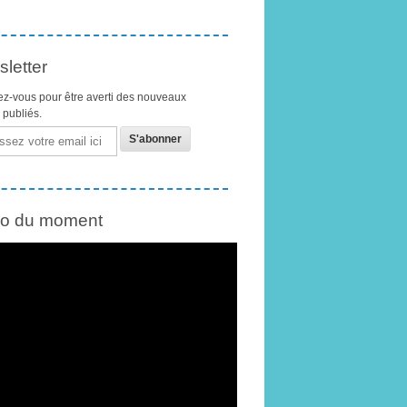
letter
z-vous pour être averti des nouveaux
s publiés.
éo du moment