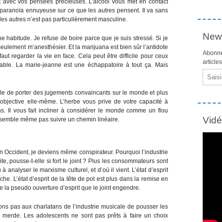
it avec vos pensées précieuses. L’alcool vous met en contact
aranoïa ennuyeuse sur ce que les autres pensent. Il va sans
es autres n’est pas particulièrement masculine.
News
une habitude. Je refuse de boire parce que je suis stressé. Si je
eulement m’anesthésier. Et la marijuana est bien sûr l’antidote
Abonne
 faut regarder la vie en face. Cela peut être difficile pour ceux
article
able. La marie-jeanne est une échappatoire à tout ça. Mais
Email
ble de porter des jugements convaincants sur le monde et plus
 objective elle-même. L’herbe vous prive de votre capacité à
ions. Il vous fait incliner à considérer le monde comme un flou
Vid
e semble même pas suivre un chemin linéaire.
n Occident, je deviens même conspirateur. Pourquoi l’industrie
te, pousse-t-elle si fort le joint ? Plus les consommateurs sont
à analyser le marxisme culturel, et d’où il vient. L’état d’esprit
che. L’état d’esprit de la tête de pot est plus dans la remise en
de la pseudo ouverture d’esprit que le joint engendre.
ns pas aux charlatans de l’industrie musicale de pousser les
 merde. Les adolescents ne sont pas prêts à faire un choix