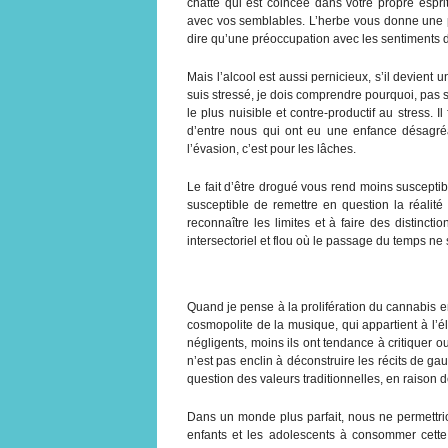
chatte qui est coincée dans votre propre espr
avec vos semblables. L’herbe vous donne une p
dire qu’une préoccupation avec les sentiments d
Mais l’alcool est aussi pernicieux, s’il devient 
suis stressé, je dois comprendre pourquoi, pas s
le plus nuisible et contre-productif au stress. Il
d’entre nous qui ont eu une enfance désagré
l’évasion, c’est pour les lâches.
Le fait d’être drogué vous rend moins suscepti
susceptible de remettre en question la réalité
reconnaître les limites et à faire des distinct
intersectoriel et flou où le passage du temps n
Quand je pense à la prolifération du cannabis e
cosmopolite de la musique, qui appartient à l’éli
négligents, moins ils ont tendance à critiquer ou 
n’est pas enclin à déconstruire les récits de gau
question des valeurs traditionnelles, en raison 
Dans un monde plus parfait, nous ne permettrio
enfants et les adolescents à consommer cette