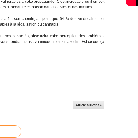
c vulnérables à cette propagande. C’est incroyable qu’il en soit
urs d’introduire ce poison dans nos vies et nos familles.
de a fait son chemin, au point que 64 % des Américains – et
bles à la légalisation du cannabis.
ira vos capacités, obscurcira votre perception des problèmes
 vous rendra moins dynamique, moins masculin. Est-ce que ça
Article suivant »