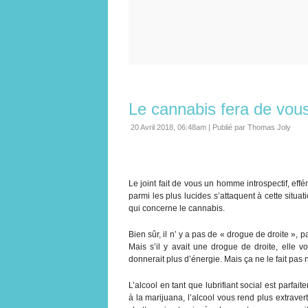
Le cannabis fera de vou
20 Avril 2018, 06:48am
|
Publié par Thomas Joly
Le joint fait de vous un homme introspectif, eff
parmi les plus lucides s’attaquent à cette sit
qui concerne le cannabis.
Bien sûr, il n’ y a pas de « drogue de droite »,
Mais s’il y avait une drogue de droite, elle 
donnerait plus d’énergie. Mais ça ne le fait pas 
L’alcool en tant que lubrifiant social est parfai
à la marijuana, l’alcool vous rend plus extraver