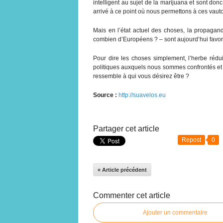
intelligent au sujet de la marijuana et sont don
arrivé à ce point où nous permettons à ces vauto
Mais en l’état actuel des choses, la propagan
combien d’Européens ? – sont aujourd’hui favora
Pour dire les choses simplement, l’herbe rédu
politiques auxquels nous sommes confrontés et
ressemble à qui vous désirez être ?
Source :
http://suavelos.eu
Partager cet article
Repost
0
« Article précédent
Commenter cet article
Ajouter un commentaire