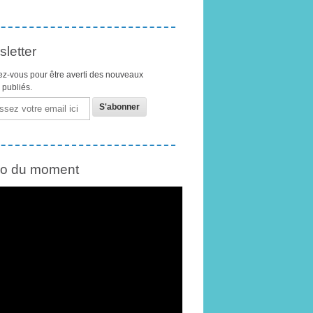
letter
z-vous pour être averti des nouveaux
s publiés.
éo du moment