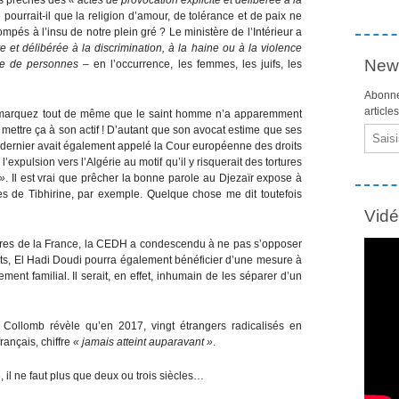
e pourrait-il que la religion d’amour, de tolérance et de paix ne
ompés à l’insu de notre plein gré ? Le ministère de l’Intérieur a
e et délibérée à la discrimination, à la haine ou à la violence
News
pe de personnes
– en l’occurrence, les femmes, les juifs, les
Abonne
article
emarquez tout de même que le saint homme n’a apparemment
ettre ça à son actif ! D’autant que son avocat estime que ses
Email
e dernier avait également appelé la Cour européenne des droits
expulsion vers l’Algérie au motif qu’il y risquerait des tortures
 »
. Il est vrai que prêcher la bonne parole au Djezaïr expose à
 de Tibhirine, par exemple. Quelque chose me dit toutefois
Vid
ires de la France, la CEDH a condescendu à ne pas s’opposer
nts, El Hadi Doudi pourra également bénéficier d’une mesure à
ment familial. Il serait, en effet, inhumain de les séparer d’un
rd Collomb révèle qu’en 2017, vingt étrangers radicalisés en
français, chiffre
« jamais atteint auparavant »
.
 il ne faut plus que deux ou trois siècles…