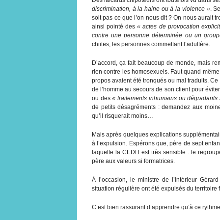
discrimination, à la haine ou à la violence »
. S
soit pas ce que l’on nous dit ? On nous aurait tr
ainsi pointé des
« actes de provocation explicit
contre une personne déterminée ou un grou
chiites, les personnes commettant l’adultère.
D’accord, ça fait beaucoup de monde, mais r
rien contre les homosexuels. Faut quand même m
propos avaient été tronqués ou mal traduits. C
de l’homme au secours de son client pour éviter l’
ou des
« traitements inhumains ou dégradants
de petits désagréments : demandez aux moines
qu’il risquerait moins…
Mais après quelques explications supplémenta
à l’expulsion. Espérons que, père de sept enfa
laquelle la CEDH est très sensible : le regroupe
père aux valeurs si formatrices.
À l’occasion, le ministre de l’Intérieur Géra
situation régulière ont été expulsés du territoire 
C’est bien rassurant d’apprendre qu’à ce rythme,