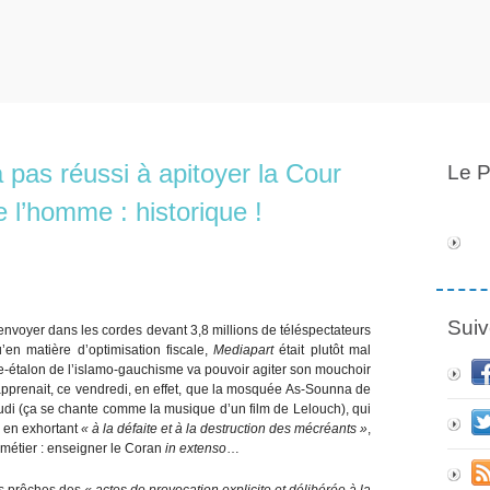
 pas réussi à apitoyer la Cour
Le P
 l’homme : historique !
Suiv
 envoyer dans les cordes devant 3,8 millions de téléspectateurs
u’en matière d’optimisation fiscale,
Mediapart
était plutôt mal
re-étalon de l’islamo-gauchisme va pouvoir agiter son mouchoir
pprenait, ce vendredi, en effet, que la mosquée As-Sounna de
oudi (ça se chante comme la musique d’un film de Lelouch), qui
t, en exhortant
« à la défaite et à la destruction des mécréants »
,
 métier : enseigner le Coran
in extenso
…
es prêches des
« actes de provocation explicite et délibérée à la