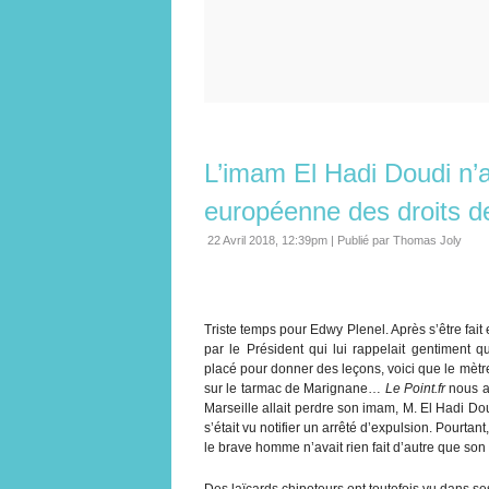
L’imam El Hadi Doudi n’a
européenne des droits de
22 Avril 2018, 12:39pm
|
Publié par Thomas Joly
Triste temps pour Edwy Plenel. Après s’être fait
par le Président qui lui rappelait gentiment q
placé pour donner des leçons, voici que le mèt
sur le tarmac de Marignane…
Le Point.fr
nous a
Marseille allait perdre son imam, M. El Hadi D
s’était vu notifier un arrêté d’expulsion. Pourtan
le brave homme n’avait rien fait d’autre que son
Des laïcards chipoteurs ont toutefois vu dans s