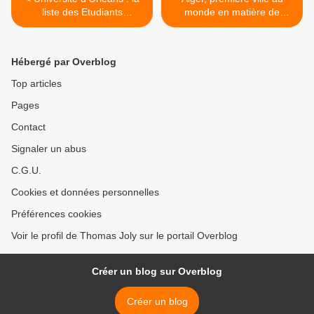
liste des Etudiants
monde en matière de
Musulmans de France fait
demande de visas pour la
plus de 20 % aux élections
France >
étudiantes
Hébergé par Overblog
Top articles
Pages
Contact
Signaler un abus
C.G.U.
Cookies et données personnelles
Préférences cookies
Voir le profil de Thomas Joly sur le portail Overblog
Créer un blog sur Overblog
Créer un blog