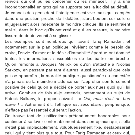
renvois qui ont pu les concerner ou les menacer. Il y a une
inconditionnalité en gros qui ne supporte pas la lucidité au détail.
Je connais des gens dont l’intelligence est vive mais qui, campés
dans une position proche de l’idolâtrie, s’arc-boutent sur celle-ci
et jugeraient alors indécente la moindre critique. Ils se sentiraient
mal si, dans le bloc qu’ils ont créé et qui les rassure, la moindre
fissure de doute venait à se glisser.
Les exemples sont nombreux qui, avant Tariq Ramadan, et
notamment sur le plan politique, révèlent comme le besoin de
croire, l’envie d’aimer et le désir d’immobilité éperdue ont dominé
toutes les informations susceptibles de les battre en brèche.
Qu’on remonte à Jacques Mellick ou qu’on s’attache à Nicolas
Sarkozy, en passant par tant d’autres, aussi paradoxal que cela
puisse apparaître, la moralité publique questionnée ou contestée
n’a jamais eu la moindre incidence sur l’appréhension forcément
positive de celui qu’on a décidé de porter aux nues quoi qu’il lui
arrive. Combien de fois ai-je entendu, notamment au sujet de
Patrick Balkany, le propos suivant :
« Oui, mais c’est un bon
maire ! »
Autrement dit, l’éthique est secondaire, périphérique,
n’efface pas l’essentiel qui serait l’action.
On trouve tant de justifications prétendument honorables pour
continuer à se lover confortablement dans son opinion qui, si elle
n’était pas implacablement, voluptueusement fixe, déstabiliserait
celui qui y tient plus que tout. Pour Tariq Ramadan et ceux qui,