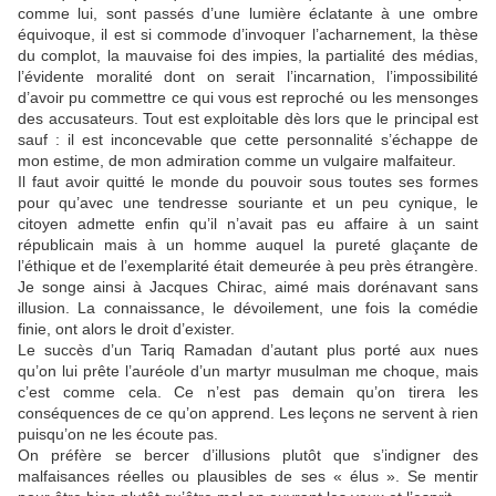
comme lui, sont passés d’une lumière éclatante à une ombre
équivoque, il est si commode d’invoquer l’acharnement, la thèse
du complot, la mauvaise foi des impies, la partialité des médias,
l’évidente moralité dont on serait l’incarnation, l’impossibilité
d’avoir pu commettre ce qui vous est reproché ou les mensonges
des accusateurs. Tout est exploitable dès lors que le principal est
sauf : il est inconcevable que cette personnalité s’échappe de
mon estime, de mon admiration comme un vulgaire malfaiteur.
Il faut avoir quitté le monde du pouvoir sous toutes ses formes
pour qu’avec une tendresse souriante et un peu cynique, le
citoyen admette enfin qu’il n’avait pas eu affaire à un saint
républicain mais à un homme auquel la pureté glaçante de
l’éthique et de l’exemplarité était demeurée à peu près étrangère.
Je songe ainsi à Jacques Chirac, aimé mais dorénavant sans
illusion. La connaissance, le dévoilement, une fois la comédie
finie, ont alors le droit d’exister.
Le succès d’un Tariq Ramadan d’autant plus porté aux nues
qu’on lui prête l’auréole d’un martyr musulman me choque, mais
c’est comme cela. Ce n’est pas demain qu’on tirera les
conséquences de ce qu’on apprend. Les leçons ne servent à rien
puisqu’on ne les écoute pas.
On préfère se bercer d’illusions plutôt que s’indigner des
malfaisances réelles ou plausibles de ses « élus ». Se mentir