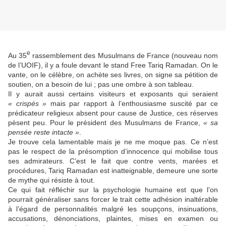
e
Au 35
rassemblement des Musulmans de France (nouveau nom
de l’UOIF), il y a foule devant le stand Free Tariq Ramadan. On le
vante, on le célèbre, on achète ses livres, on signe sa pétition de
soutien, on a besoin de lui ; pas une ombre à son tableau.
Il y aurait aussi certains visiteurs et exposants qui seraient
« crispés »
mais par rapport à l’enthousiasme suscité par ce
prédicateur religieux absent pour cause de Justice, ces réserves
pèsent peu. Pour le président des Musulmans de France,
« sa
pensée reste intacte »
.
Je trouve cela lamentable mais je ne me moque pas. Ce n’est
pas le respect de la présomption d’innocence qui mobilise tous
ses admirateurs. C’est le fait que contre vents, marées et
procédures, Tariq Ramadan est inatteignable, demeure une sorte
de mythe qui résiste à tout.
Ce qui fait réfléchir sur la psychologie humaine est que l’on
pourrait généraliser sans forcer le trait cette adhésion inaltérable
à l’égard de personnalités malgré les soupçons, insinuations,
accusations, dénonciations, plaintes, mises en examen ou