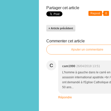
Partager cet article
Repost
0
« Article précédent
Commenter cet article
Ajouter un commentaire
C
cam1990
26/04/2018 13:51
L'homme à gauche dans le carré en h
assassin international apatride.<br
ont demandé à l'Eglise Catholique de
50 ans...
Répondre