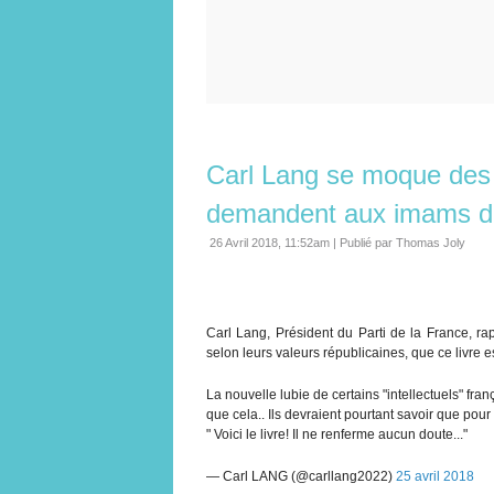
Carl Lang se moque des «
demandent aux imams de
26 Avril 2018, 11:52am
|
Publié par Thomas Joly
Carl Lang, Président du Parti de la France, ra
selon leurs valeurs républicaines, que ce livre e
La nouvelle lubie de certains "intellectuels" f
que cela.. Ils devraient pourtant savoir que pour
" Voici le livre! Il ne renferme aucun doute..."
— Carl LANG (@carllang2022)
25 avril 2018