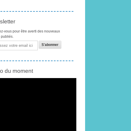
letter
z-vous pour être averti des nouveaux
s publiés.
éo du moment