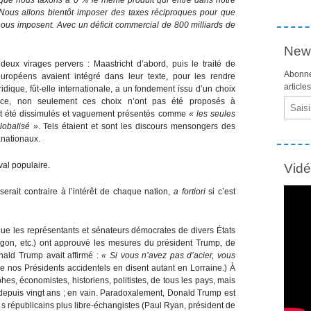
] Nous allons bientôt imposer des taxes réciproques pour que
ous imposent. Avec un déficit commercial de 800 milliards de
News
deux virages pervers : Maastricht d’abord, puis le traité de
Abonne
 européens avaient intégré dans leur texte, pour les rendre
article
ridique, fût-elle internationale, a un fondement issu d’un choix
ence, non seulement ces choix n’ont pas été proposés à
Email
ont été dissimulés et vaguement présentés comme
« les seules
obalisé »
. Tels étaient et sont les discours mensongers des
anationaux.
aval populaire.
Vid
 serait contraire à l’intérêt de chaque nation,
a fortiori
si c’est
 que les représentants et sénateurs démocrates de divers États
egon, etc.) ont approuvé les mesures du président Trump, de
nald Trump avait affirmé :
« Si vous n’avez pas d’acier, vous
e nos Présidents accidentels en disent autant en Lorraine.) À
hes, économistes, historiens, politistes, de tous les pays, mais
depuis vingt ans ; en vain. Paradoxalement, Donald Trump est
s républicains plus libre-échangistes (Paul Ryan, président de