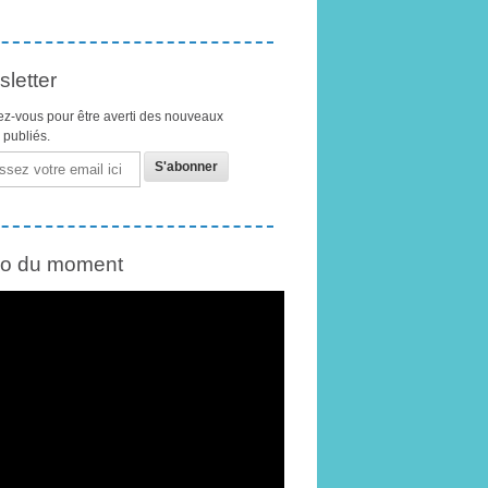
letter
z-vous pour être averti des nouveaux
s publiés.
éo du moment