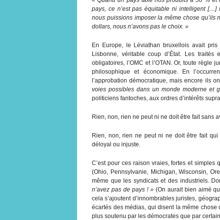
pays, ce n’est pas équitable ni intelligent […
nous puissions imposer la même chose qu’ils n
dollars, nous n’avons pas le choix. »
En Europe, le Léviathan bruxellois avait pris 
Lisbonne, véritable coup d’État. Les traités
obligatoires, l’OMC et l’OTAN. Or, toute règle ju
philosophique et économique. En l’occurr
l’approbation démocratique, mais encore ils 
voies possibles dans un monde moderne et gl
politiciens fantoches, aux ordres d’intérêts supr
Rien, non, rien ne peut ni ne doit être fait sans 
Rien, non, rien ne peut ni ne doit être fait qui
déloyal ou injuste.
C’est pour ces raison vraies, fortes et simples
(Ohio, Pennsylvanie, Michigan, Wisconsin, Or
même que les syndicats et des industriels. Do
n’avez pas de pays ! »
(On aurait bien aimé qu
cela s’ajoutent d’innombrables juristes, géograp
écartés des médias, qui disent la même chose 
plus soutenu par les démocrates que par certain