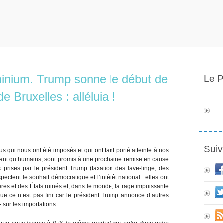
luminium. Trump sonne le début de
Le P
e Bruxelles : alléluia !
Suiv
 qui nous ont été imposés et qui ont tant porté atteinte à nos
tant qu’humains, sont promis à une prochaine remise en cause
s prises par le président Trump (taxation des lave-linge, des
ectent le souhait démocratique et l’intérêt national : elles ont
ères et des États ruinés et, dans le monde, la rage impuissante
que ce n’est pas fini car le président Trump annonce d’autres
 sur les importations :
que nous taxons à 0 % le même produit qui entre dans notre