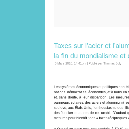
Taxes sur l’acier et l’a
la fin du mondialisme et d
6 Mars 2018, 14:41pm
|
Publié par Thomas Joly
Les systèmes économiques et politiques non élus
nations, démocraties, économies, et à nous en 
et, sans doute, à leur disparition. Les mesure
panneaux solaires, des aciers et aluminium) resp
soulevé, aux États-Unis, l’enthousiasme des fili
des Juncker et autres de cet acabit. D’autant 
mesures pour bientôt : des « taxes réciproques »
« Quand un pays taxe nos produits à 50 % et 