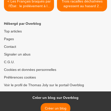
< Les Français braqués par
Trois racailles déchaînées
l'État : le prélèvement à la
agressent au hasard 21
source arrive le 1er janvier
personnes à Amiens : «
2019 !
France, pays de merde.
Vous allez brûler ! » >
Hébergé par Overblog
Top articles
Pages
Contact
Signaler un abus
C.G.U.
Cookies et données personnelles
Préférences cookies
Voir le profil de Thomas Joly sur le portail Overblog
Créer un blog sur Overblog
Créer un blog