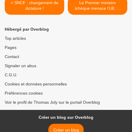
< SNCF : changement de
Le Premier ministre
dictature !
tchèque menace l’UE : «
Nous n’accueillerons aucun
migrant, pas un seul ! » >
Hébergé par Overblog
Top articles
Pages
Contact
Signaler un abus
C.G.U.
Cookies et données personnelles
Préférences cookies
Voir le profil de Thomas Joly sur le portail Overblog
Créer un blog sur Overblog
Créer un blog