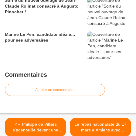
Sortie du nouvel ouvrage de Jean-
Claude Rolinat consacré à Augusto
Pinochet !
Marine Le Pen, candidate idéale…
pour ses adversaires
Commentaires
Ajouter un commentaire
< « Philippe de Villiers
Le repas nationaliste du 17
s'agenouille devant une
mars à Amiens avec
Jeanne d'Arc métisse et
Thomas Joly et Boris Le