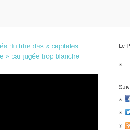
ée du titre des « capitales
Le P
e » car jugée trop blanche
Suiv