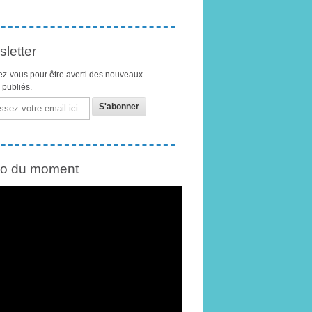
letter
z-vous pour être averti des nouveaux
s publiés.
éo du moment