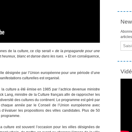
News
Abonne
article
Email
nes de la culture, ce clip serait «
de la propagande pour une
t heureux, blanc et danse dans les rues.
» Et en conséquence,
Vid
ville désignée par l’Union européenne pour une période d’une
nifestations culturelles est organisé.
la culture a été émise en 1985 par l’actrice devenue ministre
ck Lang, ministre de la Culture français afin de rapprocher les
 diversité des cultures du continent. Le programme est géré par
ué chaque année par le Conseil de l’Union européenne avec
s d’évaluer les propositions des villes candidates. Plus de 50
du programme.
 culture est souvent l’occasion pour les villes désignées de