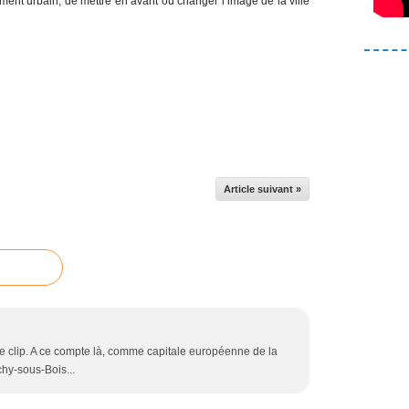
nt urbain, de mettre en avant ou changer l’image de la ville
Article suivant »
s le clip. A ce compte là, comme capitale européenne de la
chy-sous-Bois...