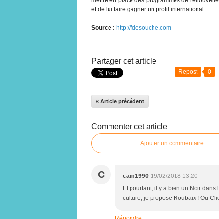
mettre en place des programmes de renouvelleme
et de lui faire gagner un profil international.
Source :
http://fdesouche.com
Partager cet article
Repost
0
« Article précédent
Commenter cet article
Ajouter un commentaire
C
cam1990
19/02/2018 13:20
Et pourtant, il y a bien un Noir dan
culture, je propose Roubaix ! Ou Cli
Répondre