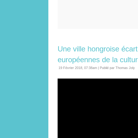
Une ville hongroise écart
européennes de la cultur
19 Février 2018, 07:38am
|
Publié par Thomas Joly