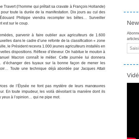
ne Travert (l’homme qui prêtait sa cravate à François Hollande)
s pour toute la durée de la manifestation. Dix jours au cul des
 Édouard Philippe viendra recompter les bêtes… Surveiller
News
est sur le coup.
Abonne
remèdes, parvenir à faire oublier aux agriculteurs de 1.600
article
elles dans le cadre d’une refonte de la classification « zone
Email
lle, le Président recevra 1.000 jeunes agriculteurs installés en
elles dispositions. Réflexe d’éleveur. On habitue le mouton à
nuel Macron connaît le métier. Cette journée lui donnera
s… d’échanger des tuyaux sur la bonne façon de mener les
toir… Toute une technique déjà abordée par Jacques Attali
Vid
ervices de l’Élysée ne font pas mystère de leurs manœuvres
eur. En toute impudeur, les voilà dévoilant la manière dont ils
x yeux à l’opinion… qui ne pipe mot.