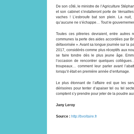
De son côté, le ministre de l’Agriculture Stépha
et son cabinet s’installeront porte de Versaille
vaches ! L’esbroufe bat son plein. La nuit,
qu’aucune ne s’échappe… Tout le gouvernement 
Toutes ces pitreries devraient, entre autres 
communes la perte des aides accordées par Brux
défavorisée ». Avant sa longue journée sur la pai
2017, considérés comme plus réceptifs aux nouv
se faire tondre dès le plus jeune âge. Emma
l’occasion de rencontrer quelques collègue
troupeaux… comment leur parler avant l’abat
lorsqu’il était en première année d’enfumage.
Le plus étonnant de l’affaire est que les s
dérisoires pour tenter d’apaiser tel ou tel sect
comptent s’y prendre pour jeter de la poudre au
Jany Leroy
Source :
http://bvoltaire.fr