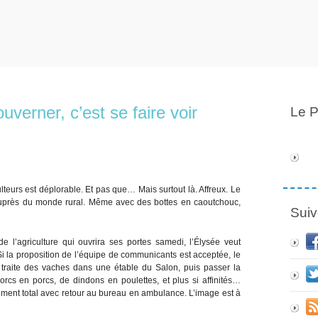
ouverner, c’est se faire voir
Le P
urs est déplorable. Et pas que… Mais surtout là. Affreux. Le
auprès du monde rural. Même avec des bottes en caoutchouc,
Suiv
e l’agriculture qui ouvrira ses portes samedi, l’Élysée veut
 Si la proposition de l’équipe de communicants est acceptée, le
e traite des vaches dans une étable du Salon, puis passer la
orcs en porcs, de dindons en poulettes, et plus si affinités…
ment total avec retour au bureau en ambulance. L’image est à