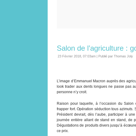
Salon de l’agriculture : g
23 Février 2018, 07:03am
|
Publié par Thomas Joly
L’image d’Emmanuel Macron auprès des agriculte
look trader aux dents longues ne passe pas 
personne n’y croit.
Raison pour laquelle, à l’occasion du Salon d
frapper fort. Opération séduction tous azimuts.
Président devrait, dès l’aube, participer à un
journée entière allant de stand en stand, de p
Dégustations de produits divers jusqu’à écœure
ce prix.