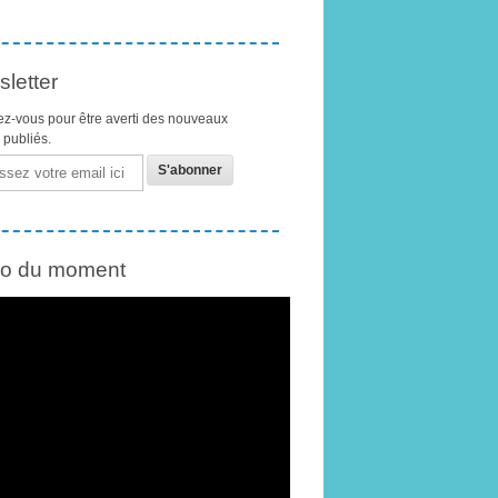
letter
z-vous pour être averti des nouveaux
s publiés.
éo du moment