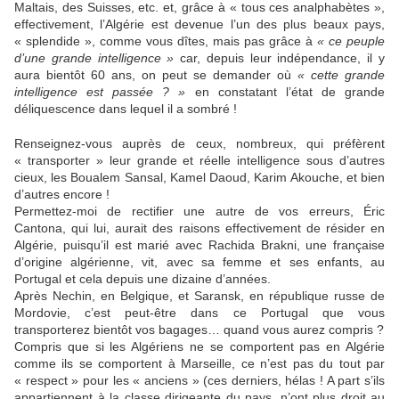
Maltais, des Suisses, etc. et, grâce à « tous ces analphabètes »,
effectivement, l’Algérie est devenue l’un des plus beaux pays,
« splendide », comme vous dîtes, mais pas grâce à
« ce peuple
d’une grande intelligence »
car, depuis leur indépendance, il y
aura bientôt 60 ans, on peut se demander où
« cette grande
intelligence est passée ? »
en constatant l’état de grande
déliquescence dans lequel il a sombré !
Renseignez-vous auprès de ceux, nombreux, qui préfèrent
« transporter » leur grande et réelle intelligence sous d’autres
cieux, les Boualem Sansal, Kamel Daoud, Karim Akouche, et bien
d’autres encore !
Permettez-moi de rectifier une autre de vos erreurs, Éric
Cantona, qui lui, aurait des raisons effectivement de résider en
Algérie, puisqu’il est marié avec Rachida Brakni, une française
d’origine algérienne, vit, avec sa femme et ses enfants, au
Portugal et cela depuis une dizaine d’années.
Après Nechin, en Belgique, et Saransk, en république russe de
Mordovie, c’est peut-être dans ce Portugal que vous
transporterez bientôt vos bagages… quand vous aurez compris ?
Compris que si les Algériens ne se comportent pas en Algérie
comme ils se comportent à Marseille, ce n’est pas du tout par
« respect » pour les « anciens » (ces derniers, hélas ! A part s’ils
appartiennent à la classe dirigeante du pays, n’ont plus droit au