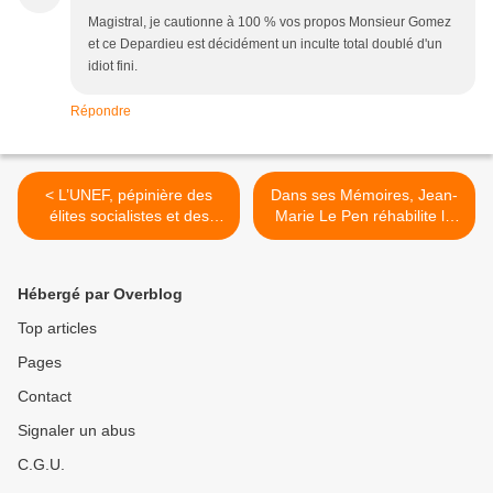
Magistral, je cautionne à 100 % vos propos Monsieur Gomez
et ce Depardieu est décidément un inculte total doublé d'un
idiot fini.
Répondre
< L’UNEF, pépinière des
Dans ses Mémoires, Jean-
élites socialistes et des
Marie Le Pen réhabilite le
violeurs ?
Maréchal Pétain et descend
de Gaulle >
Hébergé par Overblog
Top articles
Pages
Contact
Signaler un abus
C.G.U.