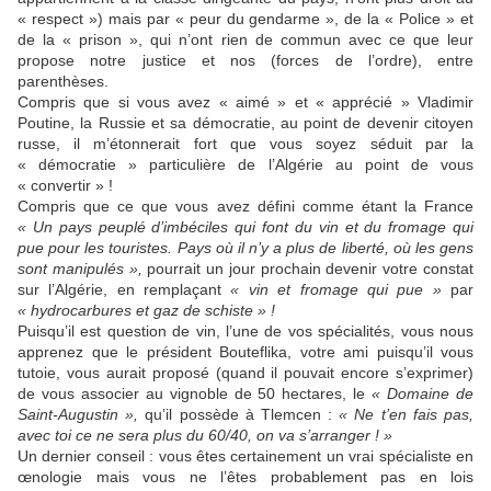
« respect ») mais par « peur du gendarme », de la « Police » et
de la « prison », qui n’ont rien de commun avec ce que leur
propose notre justice et nos (forces de l’ordre), entre
parenthèses.
Compris que si vous avez « aimé » et « apprécié » Vladimir
Poutine, la Russie et sa démocratie, au point de devenir citoyen
russe, il m’étonnerait fort que vous soyez séduit par la
« démocratie » particulière de l’Algérie au point de vous
« convertir » !
Compris que ce que vous avez défini comme étant la France
« Un pays peuplé d’imbéciles qui font du vin et du fromage qui
pue pour les touristes. Pays où il n’y a plus de liberté, où les gens
sont manipulés »,
pourrait un jour prochain devenir votre constat
sur l’Algérie, en remplaçant
« vin et fromage qui pue »
par
« hydrocarbures et gaz de schiste » !
Puisqu’il est question de vin, l’une de vos spécialités, vous nous
apprenez que le président Bouteflika, votre ami puisqu’il vous
tutoie, vous aurait proposé (quand il pouvait encore s’exprimer)
de vous associer au vignoble de 50 hectares, le
« Domaine de
Saint-Augustin »,
qu’il possède à Tlemcen :
« Ne t’en fais pas,
avec toi ce ne sera plus du 60/40, on va s’arranger ! »
Un dernier conseil : vous êtes certainement un vrai spécialiste en
œnologie mais vous ne l’êtes probablement pas en lois