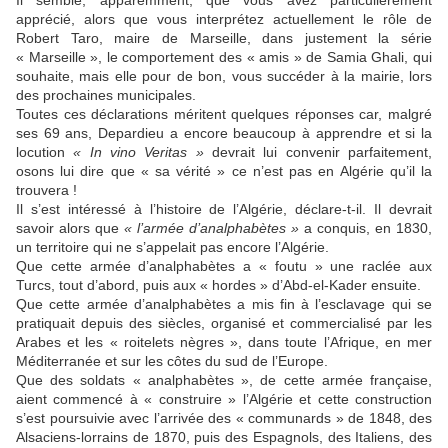
Il semble, apparemment, que vous avez particulièrement
apprécié, alors que vous interprétez actuellement le rôle de
Robert Taro, maire de Marseille, dans justement la série
« Marseille », le comportement des « amis » de Samia Ghali, qui
souhaite, mais elle pour de bon, vous succéder à la mairie, lors
des prochaines municipales.
Toutes ces déclarations méritent quelques réponses car, malgré
ses 69 ans, Depardieu a encore beaucoup à apprendre et si la
locution
« In vino Veritas »
devrait lui convenir parfaitement,
osons lui dire que « sa vérité » ce n’est pas en Algérie qu’il la
trouvera !
Il s’est intéressé à l’histoire de l’Algérie, déclare-t-il. Il devrait
savoir alors que
« l’armée d’analphabètes »
a conquis, en 1830,
un territoire qui ne s’appelait pas encore l’Algérie.
Que cette armée d’analphabètes a « foutu » une raclée aux
Turcs, tout d’abord, puis aux « hordes » d’Abd-el-Kader ensuite.
Que cette armée d’analphabètes a mis fin à l’esclavage qui se
pratiquait depuis des siècles, organisé et commercialisé par les
Arabes et les « roitelets nègres », dans toute l’Afrique, en mer
Méditerranée et sur les côtes du sud de l’Europe.
Que des soldats « analphabètes », de cette armée française,
aient commencé à « construire » l’Algérie et cette construction
s’est poursuivie avec l’arrivée des « communards » de 1848, des
Alsaciens-lorrains de 1870, puis des Espagnols, des Italiens, des