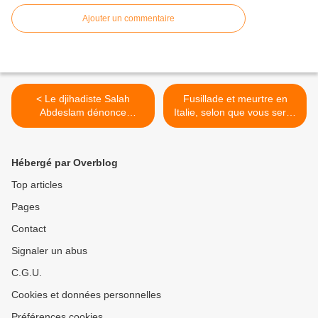
Ajouter un commentaire
< Le djihadiste Salah
Fusillade et meurtre en
Abdeslam dénonce
Italie, selon que vous serez
l’islamophobie qui serait la
noir ou blanc… >
cause de son procès
Hébergé par Overblog
Top articles
Pages
Contact
Signaler un abus
C.G.U.
Cookies et données personnelles
Préférences cookies