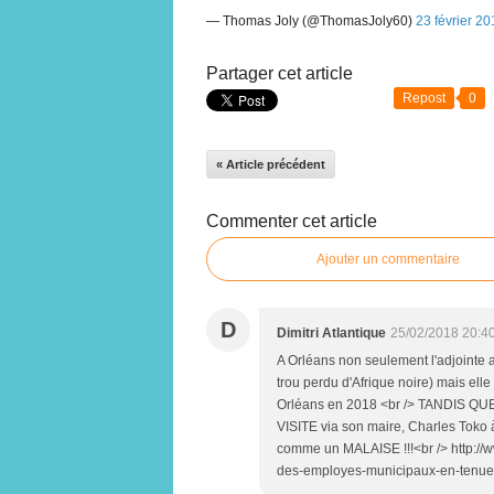
— Thomas Joly (@ThomasJoly60)
23 février 2
Partager cet article
Repost
0
« Article précédent
Commenter cet article
Ajouter un commentaire
D
Dimitri Atlantique
25/02/2018 20:4
A Orléans non seulement l'adjointe 
trou perdu d'Afrique noire) mais el
Orléans en 2018 <br /> TANDIS QUE 
VISITE via son maire, Charles Toko à 
comme un MALAISE !!!<br /> http://
des-employes-municipaux-en-tenue-