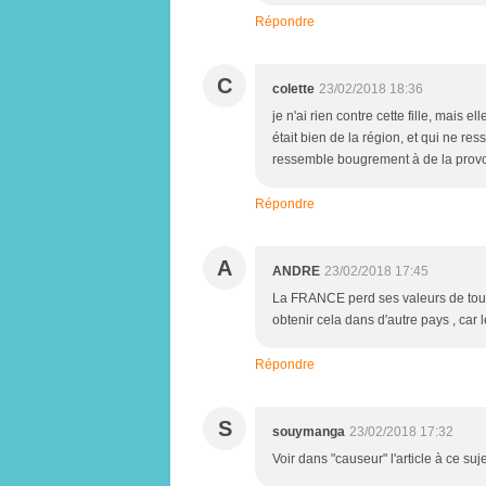
Répondre
C
colette
23/02/2018 18:36
je n'ai rien contre cette fille, mais e
était bien de la région, et qui ne res
ressemble bougrement à de la provo
Répondre
A
ANDRE
23/02/2018 17:45
La FRANCE perd ses valeurs de toute
obtenir cela dans d'autre pays , car l
Répondre
S
souymanga
23/02/2018 17:32
Voir dans "causeur" l'article à ce suj