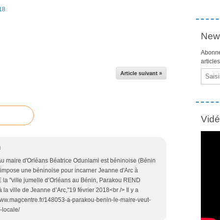
018
News
Abonne
article
Email
Article suivant »
Vid
0
au maire d'Orléans Béatrice Odunlami est béninoise (Bénin
le impose une béninoise pour incarner Jeanne d'Arc à
la "ville jumelle d’Orléans au Bénin, Parakou REND
la ville de Jeanne d’Arc,"19 février 2018<br /> Il y a
www.magcentre.fr/148053-a-parakou-benin-le-maire-veut-
locale/