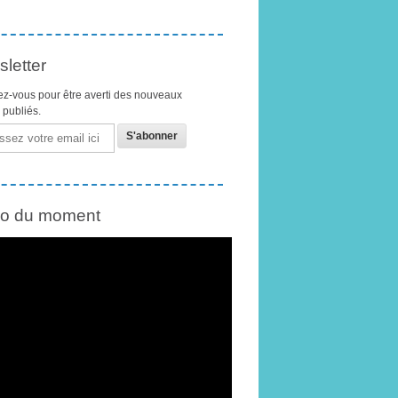
letter
z-vous pour être averti des nouveaux
s publiés.
éo du moment