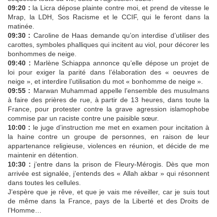
09:20 :
la Licra dépose plainte contre moi, et prend de vitesse le
Mrap, la LDH, Sos Racisme et le CCIF, qui le feront dans la
matinée.
09:30 :
Caroline de Haas demande qu’on interdise d’utiliser des
carottes, symboles phalliques qui incitent au viol, pour décorer les
bonhommes de neige.
09:40 :
Marlène Schiappa annonce qu’elle dépose un projet de
loi pour exiger la parité dans l’élaboration des « oeuvres de
neige », et interdire l’utilisation du mot « bonhomme de neige ».
09:55 :
Marwan Muhammad appelle l’ensemble des musulmans
à faire des prières de rue, à partir de 13 heures, dans toute la
France, pour protester contre la grave agression islamophobe
commise par un raciste contre une paisible sœur.
10:00 :
le juge d’instruction me met en examen pour incitation à
la haine contre un groupe de personnes, en raison de leur
appartenance religieuse, violences en réunion, et décide de me
maintenir en détention.
10:30 :
j’entre dans la prison de Fleury-Mérogis. Dès que mon
arrivée est signalée, j’entends des « Allah akbar » qui résonnent
dans toutes les cellules.
J’espère que je rêve, et que je vais me réveiller, car je suis tout
de même dans la France, pays de la Liberté et des Droits de
l’Homme…