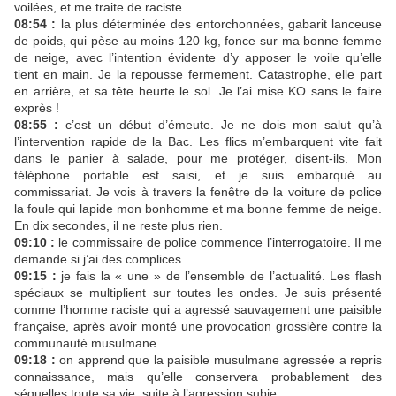
voilées, et me traite de raciste.
08:54 :
la plus déterminée des entorchonnées, gabarit lanceuse
de poids, qui pèse au moins 120 kg, fonce sur ma bonne femme
de neige, avec l’intention évidente d’y apposer le voile qu’elle
tient en main. Je la repousse fermement. Catastrophe, elle part
en arrière, et sa tête heurte le sol. Je l’ai mise KO sans le faire
exprès !
08:55 :
c’est un début d’émeute. Je ne dois mon salut qu’à
l’intervention rapide de la Bac. Les flics m’embarquent vite fait
dans le panier à salade, pour me protéger, disent-ils. Mon
téléphone portable est saisi, et je suis embarqué au
commissariat. Je vois à travers la fenêtre de la voiture de police
la foule qui lapide mon bonhomme et ma bonne femme de neige.
En dix secondes, il ne reste plus rien.
09:10 :
le commissaire de police commence l’interrogatoire. Il me
demande si j’ai des complices.
09:15 :
je fais la « une » de l’ensemble de l’actualité. Les flash
spéciaux se multiplient sur toutes les ondes. Je suis présenté
comme l’homme raciste qui a agressé sauvagement une paisible
française, après avoir monté une provocation grossière contre la
communauté musulmane.
09:18 :
on apprend que la paisible musulmane agressée a repris
connaissance, mais qu’elle conservera probablement des
séquelles toute sa vie, suite à l’agression subie.