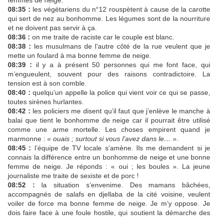
femmes de neige.
08:35 :
les végétariens du n°12 rouspètent à cause de la carotte
qui sert de nez au bonhomme. Les légumes sont de la nourriture
et ne doivent pas servir à ça.
08:36 :
on me traite de raciste car le couple est blanc.
08:38 :
les musulmans de l’autre côté de la rue veulent que je
mette un foulard à ma bonne femme de neige.
08:39 :
il y a à présent 50 personnes qui me font face, qui
m’engueulent, souvent pour des raisons contradictoire. La
tension est à son comble.
08:40 :
quelqu’un appelle la police qui vient voir ce qui se passe,
toutes sirènes hurlantes.
08:42 :
les policiers me disent qu’il faut que j’enlève le manche à
balai que tient le bonhomme de neige car il pourrait être utilisé
comme une arme mortelle. Les choses empirent quand je
marmonne :
« ouais ; surtout si vous l’avez dans le… »
.
08:45 :
l’équipe de TV locale s’amène. Ils me demandent si je
connais la différence entre un bonhomme de neige et une bonne
femme de neige. Je réponds : « oui ; les boules ». La jeune
journaliste me traite de sexiste et de porc !
08:52 :
la situation s’envenime. Des mamans bâchées,
accompagnés de salafs en djellaba de la cité voisine, veulent
voiler de force ma bonne femme de neige. Je m’y oppose. Je
dois faire face à une foule hostile, qui soutient la démarche des