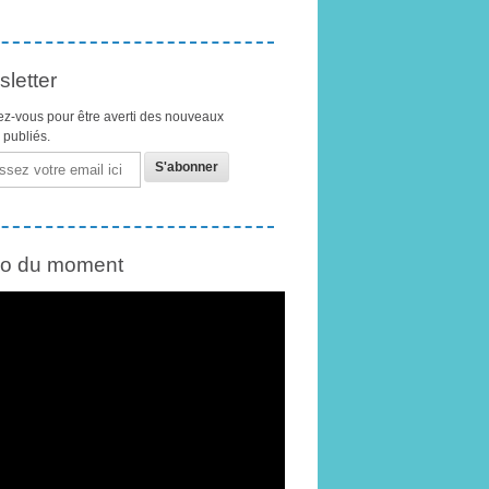
letter
z-vous pour être averti des nouveaux
s publiés.
éo du moment