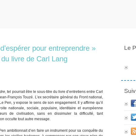
e d’espérer pour entreprendre »
Le P
e du livre de Carl Lang
Suiv
ndre
, tel pourrait être le sous-titre du livre d’entretiens entre Carl
Jean-François Touzé. L’ex secrétaire général du Front national,
Le Pen, y expose le sens de son engagement. Il y affirme qu’il
roite nationale, sociale, populaire, identitaire et européenne
s de civilisation, sans en dissimuler la difficulté, tant
on occulte tout autre message.
 Pen ambitionnait d’en faire un instrument pour sa conquête du
Dehors les vieilles badernes, à commencer par son vieux père de