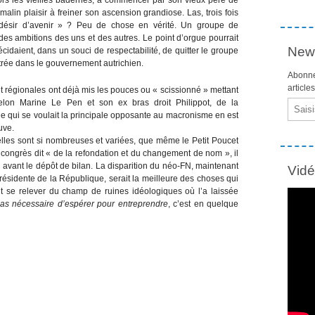
malin plaisir à freiner son ascension grandiose. Las, trois fois
« désir d’avenir » ? Peu de chose en vérité. Un groupe de
des ambitions des uns et des autres. Le point d’orgue pourrait
News
écidaient, dans un souci de respectabilité, de quitter le groupe
ntrée dans le gouvernement autrichien.
Abonne
article
t régionales ont déjà mis les pouces ou « scissionné » mettant
lon Marine Le Pen et son ex bras droit Philippot, de la
Email
lle qui se voulait la principale opposante au macronisme en est
uve.
elles sont si nombreuses et variées, que même le Petit Poucet
 congrès dit « de la refondation et du changement de nom », il
e avant le dépôt de bilan. La disparition du néo-FN, maintenant
Vid
résidente de la République, serait la meilleure des choses qui
veut se relever du champ de ruines idéologiques où l’a laissée
 pas nécessaire d’espérer pour entreprendre
, c’est en quelque