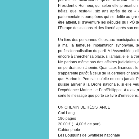
Président d’Honneur, qui selon elle, prenait un 
hélas, que reste-t-il, six ans après de ce 
parlementaires européens qui se délite au gré 
être atteint, si d’aventure les députés du FPÖ d
l’Europe des nations et des liberté après son e
Un tiers des personnes élues aux municipales e
à mal la fameuse implantation synonyme, se
professionnalisation du parti. A l’Assemblée, ce
encore à chercher sa place, si jamais, elle la tro
Ne parlons même pas des affaires judiciaires, 
en perdrait son chemin. Quant aux finances : le
s’apparente plutôt à celui de la dernière chanc
que Marine le Pen sait qu’elle ne sera jamais P
puisse arriver à la Droite nationale, si elle 
l’expérience Marine Le Pen/Philippot.
Il n’est
sorte le message que porte ce livre d’entretiens.
UN CHEMIN DE RÉSISTANCE
Carl Lang
190 pages
20,00 € (+ 4,00 € de port)
Cahier photo
Les Bouquins de Synthèse nationale