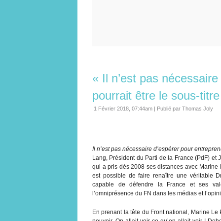
« Il n’est pas nécessair
pourrait être le sous-titr
1 Février 2018, 07:44am
|
Publié par Thomas Joly
Il n’est pas nécessaire d’espérer pour entrepre
Lang, Président du Parti de la France (PdF) et 
qui a pris dès 2008 ses distances avec Marine 
est possible de faire renaître une véritable D
capable de défendre la France et ses valeur
l’omniprésence du FN dans les médias et l’opini
En prenant la tête du Front national, Marine Le
pouvoir. On allait voir ce qu’on allait voir ! 