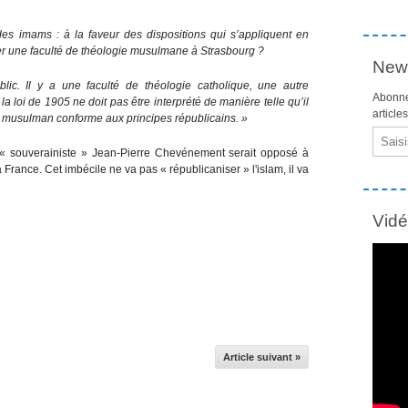
des imams : à la faveur des dispositions qui s’appliquent en
éer une faculté de théologie musulmane à Strasbourg ?
News
blic. Il y a une faculté de théologie catholique, une autre
Abonne
a loi de 1905 ne doit pas être interprété de manière telle qu’il
article
e musulman conforme aux principes républicains. »
Email
e « souverainiste » Jean-Pierre Chevénement serait opposé à
la France. Cet imbécile ne va pas « républicaniser » l'islam, il va
Vid
Article suivant »