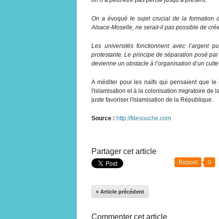
On a évoqué le sujet crucial de la formation 
Alsace-Moselle, ne serait-il pas possible de cr
Les universités fonctionnent avec l’argent pu
protestante. Le principe de séparation posé par l
devienne un obstacle à l’organisation d’un cult
A méditer pour les naïfs qui pensaient que l
l'islamisation et à la colonisation migratoire de 
juste favoriser l'islamisation de la République.
Source :
http://fdesouche.com
Partager cet article
Repost
0
« Article précédent
Commenter cet article