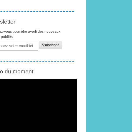
letter
z-vous pour être averti des nouveaux
s publiés.
éo du moment