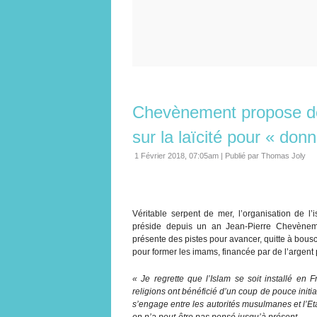
Chevènement propose de 
sur la laïcité pour « don
1 Février 2018, 07:05am
|
Publié par Thomas Joly
Véritable serpent de mer, l’organisation de l
préside depuis un an Jean-Pierre Chevènemen
présente des pistes pour avancer, quitte à bouscu
pour former les imams, financée par de l’argent 
« Je regrette que l’Islam se soit installé en
religions ont bénéficié d’un coup de pouce initial
s’engage entre les autorités musulmanes et l’Et
on n’a peut-être pas pensé jusqu’à présent.