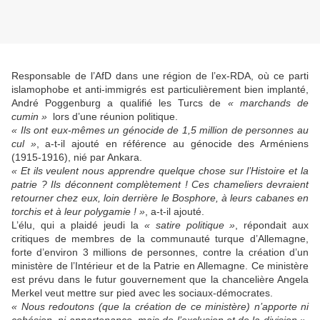
Responsable de l’AfD dans une région de l’ex-RDA, où ce parti
islamophobe et anti-immigrés est particulièrement bien implanté,
André Poggenburg a qualifié les Turcs de
« marchands de
cumin »
lors d’une réunion politique.
« Ils ont eux-mêmes un génocide de 1,5 million de personnes au
cul »
, a-t-il ajouté en référence au génocide des Arméniens
(1915-1916), nié par Ankara.
« Et ils veulent nous apprendre quelque chose sur l’Histoire et la
patrie ? Ils déconnent complètement ! Ces chameliers devraient
retourner chez eux, loin derrière le Bosphore, à leurs cabanes en
torchis et à leur polygamie ! »
, a-t-il ajouté.
L’élu, qui a plaidé jeudi la
« satire politique »
, répondait aux
critiques de membres de la communauté turque d’Allemagne,
forte d’environ 3 millions de personnes, contre la création d’un
ministère de l’Intérieur et de la Patrie en Allemagne. Ce ministère
est prévu dans le futur gouvernement que la chancelière Angela
Merkel veut mettre sur pied avec les sociaux-démocrates.
« Nous redoutons (que la création de ce ministère) n’apporte ni