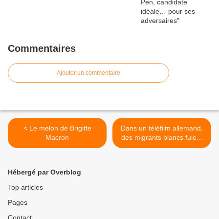
Commentaires
Ajouter un commentaire
< Le melon de Brigitte
Dans un téléfilm allemand,
Macron
des migrants blancs fuient
une Europe facho pour
rejoindre une Afrique
prospère >
Hébergé par Overblog
Top articles
Pages
Contact