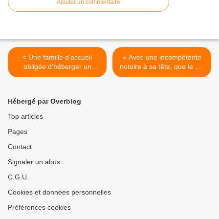
Ajouter un commentaire
< Une famille d'accueil
« Avec une incompétente
obligée d'héberger un
notoire à sa tête, que le FN
migrant malien « mineur »
change ou non de nom,
de 55 ans
cela ne règlera rien au
problème. C'est le chef qu'il
Hébergé par Overblog
faut virer » >
Top articles
Pages
Contact
Signaler un abus
C.G.U.
Cookies et données personnelles
Préférences cookies