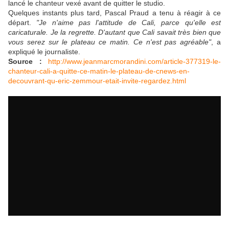
lancé le chanteur vexé avant de quitter le studio.
Quelques instants plus tard, Pascal Praud a tenu à réagir à ce
départ.
"Je n'aime pas l'attitude de Cali, parce qu'elle est
caricaturale. Je la regrette. D'autant que Cali savait très bien que
vous serez sur le plateau ce matin. Ce n'est pas agréable"
, a
expliqué le journaliste.
Source :
http://www.jeanmarcmorandini.com/article-377319-le-
chanteur-cali-a-quitte-ce-matin-le-plateau-de-cnews-en-
decouvrant-qu-eric-zemmour-etait-invite-regardez.html