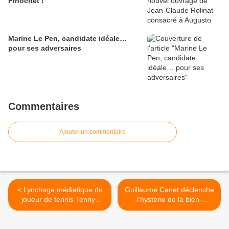
Pinochet !
Marine Le Pen, candidate idéale…
pour ses adversaires
Commentaires
Ajouter un commentaire
< Lynchage médiatique du
Guillaume Canet déclenche
joueur de tennis Tennys
l'hystérie de la bien-
Sandgren accusé d'être «
pensance parce qu'il se
d'extrême droite »
moque de la dévirilisation
de l'homme blanc >