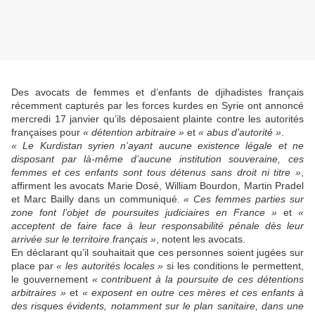
Des avocats de femmes et d’enfants de djihadistes français
récemment capturés par les forces kurdes en Syrie ont annoncé
mercredi 17 janvier qu’ils déposaient plainte contre les autorités
françaises pour
« détention arbitraire »
et
« abus d’autorité »
.
« Le Kurdistan syrien n’ayant aucune existence légale et ne
disposant par là-même d’aucune institution souveraine, ces
femmes et ces enfants sont tous détenus sans droit ni titre »
,
affirment les avocats Marie Dosé, William Bourdon, Martin Pradel
et Marc Bailly dans un communiqué.
« Ces femmes parties sur
zone font l’objet de poursuites judiciaires en France »
et
«
acceptent de faire face à leur responsabilité pénale dès leur
arrivée sur le territoire français »
, notent les avocats.
En déclarant qu’il souhaitait que ces personnes soient jugées sur
place par
« les autorités locales »
si les conditions le permettent,
le gouvernement
« contribuent à la poursuite de ces détentions
arbitraires »
et
« exposent en outre ces mères et ces enfants à
des risques évidents, notamment sur le plan sanitaire, dans une