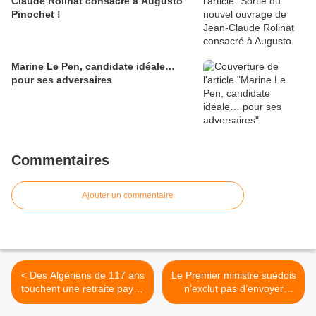
Claude Rolinat consacré à Augusto
Pinochet !
Marine Le Pen, candidate idéale…
pour ses adversaires
Commentaires
Ajouter un commentaire
< Des Algériens de 117 ans
Le Premier ministre suédois
touchent une retraite payée
n’exclut pas d’envoyer
par la France pendant que
l’armée contre les gangs de
Macron s’en prend aux
racailles étrangères >