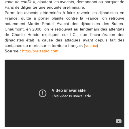
zone de conflit »
, ajoutent les avocats, demandant au parquet de
Paris de diligenter une enquête préliminaire.
Parmi les avocats déterminés à faire revenir les djihadistes en
France, quitte à porter plainte contre la France, on retrouve
notamment Martin Pradel. Avocat des djihadistes des Buttes-
Chaumont, en 2008, on le retrouvait au lendemain des attentats
de Charlie Hebdo expliquer, sur LCI, que l’incarcération des
djihadistes était la cause des attaques ayant depuis fait des
centaines de morts sur le territoire français (
voir ici
).
Source :
http://breizatao.com