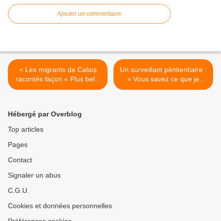
Ajouter un commentaire
< Les migrants de Calais
Un surveillant pénitentiaire :
racontés façon « Plus belle
« Vous savez ce que je
la vie » par Yann Moix
redoute aujourd’hui ? Qu’on
m’égorge, qu’on me
décapite » >
Hébergé par Overblog
Top articles
Pages
Contact
Signaler un abus
C.G.U.
Cookies et données personnelles