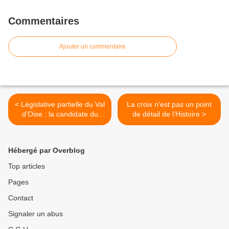
Commentaires
Ajouter un commentaire
< Législative partielle du Val
La croix n’est pas un point
d’Oise : la candidate du
de détail de l’Histoire >
Parti de la France
progresse, celle de
Philippot fait 1 %, le FN
Hébergé par Overblog
chute à 10 %
Top articles
Pages
Contact
Signaler un abus