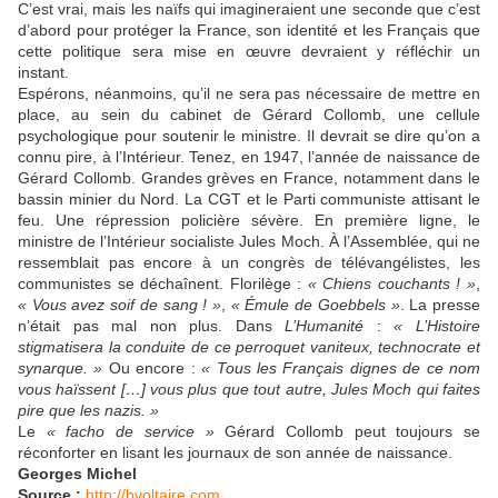
C’est vrai, mais les naïfs qui imagineraient une seconde que c’est
d’abord pour protéger la France, son identité et les Français que
cette politique sera mise en œuvre devraient y réfléchir un
instant.
Espérons, néanmoins, qu’il ne sera pas nécessaire de mettre en
place, au sein du cabinet de Gérard Collomb, une cellule
psychologique pour soutenir le ministre. Il devrait se dire qu’on a
connu pire, à l’Intérieur. Tenez, en 1947, l’année de naissance de
Gérard Collomb. Grandes grèves en France, notamment dans le
bassin minier du Nord. La CGT et le Parti communiste attisant le
feu. Une répression policière sévère. En première ligne, le
ministre de l’Intérieur socialiste Jules Moch. À l’Assemblée, qui ne
ressemblait pas encore à un congrès de télévangélistes, les
communistes se déchaînent. Florilège :
« Chiens couchants ! »
,
« Vous avez soif de sang ! »
,
« Émule de Goebbels »
. La presse
n’était pas mal non plus. Dans
L’Humanité
:
« L’Histoire
stigmatisera la conduite de ce perroquet vaniteux, technocrate et
synarque. »
Ou encore :
« Tous les Français dignes de ce nom
vous haïssent […] vous plus que tout autre, Jules Moch qui faites
pire que les nazis. »
Le
« facho de service »
Gérard Collomb peut toujours se
réconforter en lisant les journaux de son année de naissance.
Georges Michel
Source :
http://bvoltaire.com