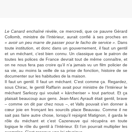
Le Canard enchaîné
révèle, ce mercredi, que ce pauvre Gérard
Collomb, ministre de l’Intérieur, aurait confié à ses proches en
« avoir un peu marre de passer pour le facho de service »
. Dans
toute institution, et donc dans un gouvernement, il faut un gentil
et un méchant, c’est bien connu. Un classique que le patron de
toutes les polices de France devrait tout de même connaître, et
on ne nous fera pas croire qu’il n’a jamais vu un film policier de
sa vie, au moins la veille de sa prise de fonction, histoire de se
documenter sur les habitudes de la maison.
Il faut un gentil. Il faut un méchant. C’est comme ça. Regardez,
sous Chirac, le gentil Raffarin avait pour ministre de l’Intérieur le
méchant Sarkozy qui voulait « kärcheriser » tout partout. Et ça
plaisait beaucoup aux gens. Jean-Marc Ayrault était gentil, brave
– comme on dit par chez nous –, et Valls pouvait s’en donner à
cœur joie en fronçant les sourcils place Beauvau. Comme il ne
sait pas faire autre chose, lorsqu’il rejoignit Matignon, il garda le
rôle du méchant et c’est Cazeneuve qui récupéra en toute
logique le rôle du gentil à l’Intérieur. Et l’on pourrait multiplier les