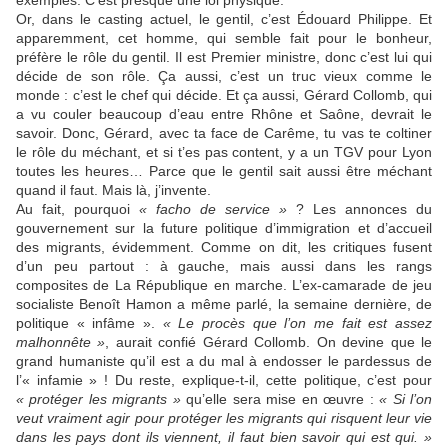
exemples. C’est presque une loi physique.
Or, dans le casting actuel, le gentil, c’est Édouard Philippe. Et
apparemment, cet homme, qui semble fait pour le bonheur,
préfère le rôle du gentil. Il est Premier ministre, donc c’est lui qui
décide de son rôle. Ça aussi, c’est un truc vieux comme le
monde : c’est le chef qui décide. Et ça aussi, Gérard Collomb, qui
a vu couler beaucoup d’eau entre Rhône et Saône, devrait le
savoir. Donc, Gérard, avec ta face de Carême, tu vas te coltiner
le rôle du méchant, et si t’es pas content, y a un TGV pour Lyon
toutes les heures… Parce que le gentil sait aussi être méchant
quand il faut. Mais là, j’invente.
Au fait, pourquoi
« facho de service »
? Les annonces du
gouvernement sur la future politique d’immigration et d’accueil
des migrants, évidemment. Comme on dit, les critiques fusent
d’un peu partout : à gauche, mais aussi dans les rangs
composites de La République en marche. L’ex-camarade de jeu
socialiste Benoît Hamon a même parlé, la semaine dernière, de
politique « infâme ».
« Le procès que l’on me fait est assez
malhonnête »
, aurait confié Gérard Collomb. On devine que le
grand humaniste qu’il est a du mal à endosser le pardessus de
l’« infamie » ! Du reste, explique-t-il, cette politique, c’est pour
« protéger les migrants »
qu’elle sera mise en œuvre :
« Si l’on
veut vraiment agir pour protéger les migrants qui risquent leur vie
dans les pays dont ils viennent, il faut bien savoir qui est qui. »