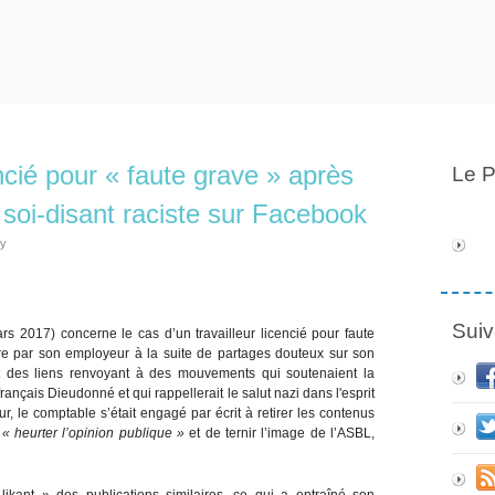
cié pour « faute grave » après
Le P
 soi-disant raciste sur Facebook
ly
Suiv
s 2017) concerne le cas d’un travailleur licencié pour faute
dre par son employeur à la suite de partages douteux sur son
t des liens renvoyant à des mouvements qui soutenaient la
ançais Dieudonné et qui rappellerait le salut nazi dans l'esprit
, le comptable s’était engagé par écrit à retirer les contenus
e
« heurter l’opinion publique »
et de ternir l’image de l’ASBL,
ikant » des publications similaires, ce qui a entraîné son