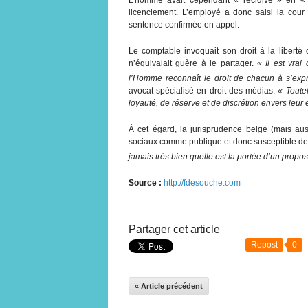
licenciement. L’employé a donc saisi la cour
sentence confirmée en appel.
Le comptable invoquait son droit à la liberté
n’équivalait guère à le partager.
« Il est vra
l’Homme reconnaît le droit de chacun à s’exp
avocat spécialisé en droit des médias.
« Toute
loyauté, de réserve et de discrétion envers leur
À cet égard, la jurisprudence belge (mais aus
sociaux comme publique et donc susceptible de 
jamais très bien quelle est la portée d’un propos
Source :
http://fdesouche.com
Partager cet article
Repost
0
« Article précédent