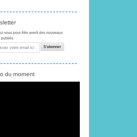
letter
z-vous pour être averti des nouveaux
s publiés.
éo du moment