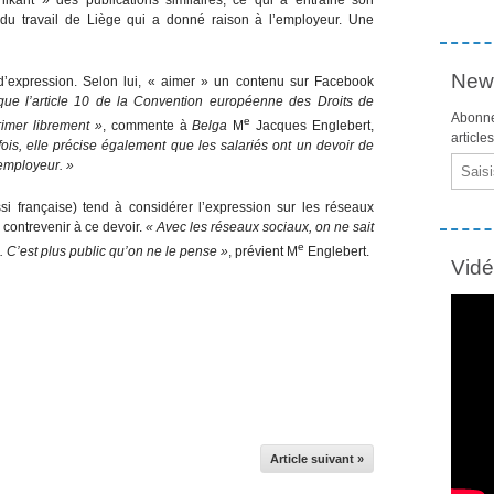
 du travail de Liège qui a donné raison à l’employeur. Une
News
 d’expression. Selon lui, « aimer » un contenu sur Facebook
i que l’article 10 de la Convention européenne des Droits de
Abonne
e
rimer librement »
, commente à
Belga
M
Jacques Englebert,
article
fois, elle précise également que les salariés ont un devoir de
Email
 employeur. »
si française) tend à considérer l’expression sur les réseaux
contrevenir à ce devoir.
« Avec les réseaux sociaux, on ne sait
e
. C’est plus public qu’on ne le pense »
, prévient M
Englebert.
Vid
Article suivant »