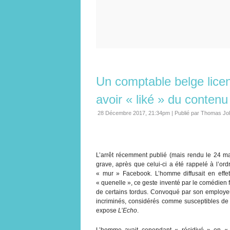
Un comptable belge licen
avoir « liké » du contenu
28 Décembre 2017, 21:34pm
|
Publié par Thomas Jo
L’arrêt récemment publié (mais rendu le 24 mar
grave, après que celui-ci a été rappelé à l’or
« mur » Facebook. L’homme diffusait en effe
« quenelle », ce geste inventé par le comédien fr
de certains tordus. Convoqué par son employeur
incriminés, considérés comme susceptibles d
expose
L’Echo
.
L’homme avait cependant « récidivé » en « l