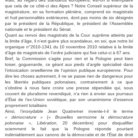
Mais, au regard des standards européens, est-on si exemplaire
que cela de ce côté-ci des Alpes ? Notre Conseil supérieur de la
magistrature, en sa formation plénière, comprend six magistrats
et huit personnalités extérieures, dont pas moins de six désignés
par le président de la République, le président de l’Assemblée
nationale et le président du Sénat.
Quant au renvoi des magistrats de la Cour suprême atteints par
la limite d’âge, il n’est guère plus scandaleux, en soi, que notre loi
organique n°2010-1341 du 10 novembre 2010 relative à la limite
d’âge de magistrats de l’ordre judiciaire qui fixe celui-ci à 67 ans.
Bref, la Commission s’agite pour rien et la Pologne peut bien
toiser, goguenarde, ce géant aux pieds d’argile spécialisé dans
l’intoxication orwellienne de l’opinion publique européenne. Pour
dire les choses autrement, il ne se passe rien de dangereux pour
les libertés publiques polonaises, contrairement à ce que
s’obstine à nous faire croire une presse stipendiée qui, sous
couvert de pluralisme revendiqué, n’a rien à envier aux journaux
d’État de l’ex-Union soviétique, par son unanimisme d’essence
proprement totalitaire.
Ainsi, l’inoxydable Jean Quatremer invente-t-il le terme
« démocrature »
(
« Bruxelles sermonne la démocrature
polonaise »
,
Libération
, 20 décembre) pour disqualifier
sciemment le fait que la Pologne réponde pourtant
indéniablement aux canons de la démocratie et de l’État de droit