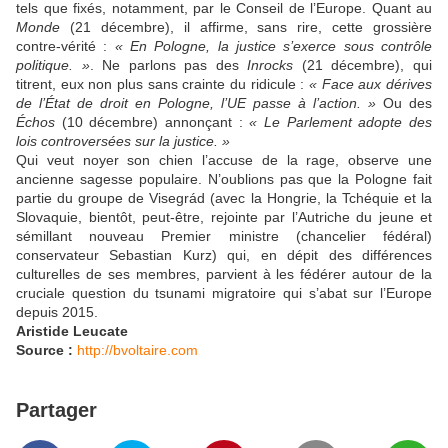
tels que fixés, notamment, par le Conseil de l’Europe. Quant au
Monde
(21 décembre), il affirme, sans rire, cette grossière
contre-vérité :
« En Pologne, la justice s’exerce sous contrôle
politique. »
. Ne parlons pas des
Inrocks
(21 décembre), qui
titrent, eux non plus sans crainte du ridicule :
« Face aux dérives
de l’État de droit en Pologne, l’UE passe à l’action. »
Ou des
Échos
(10 décembre) annonçant :
« Le Parlement adopte des
lois controversées sur la justice. »
Qui veut noyer son chien l’accuse de la rage, observe une
ancienne sagesse populaire. N’oublions pas que la Pologne fait
partie du groupe de Visegrád (avec la Hongrie, la Tchéquie et la
Slovaquie, bientôt, peut-être, rejointe par l’Autriche du jeune et
sémillant nouveau Premier ministre (chancelier fédéral)
conservateur Sebastian Kurz) qui, en dépit des différences
culturelles de ses membres, parvient à les fédérer autour de la
cruciale question du tsunami migratoire qui s’abat sur l’Europe
depuis 2015.
Aristide Leucate
Source :
http://bvoltaire.com
Partager