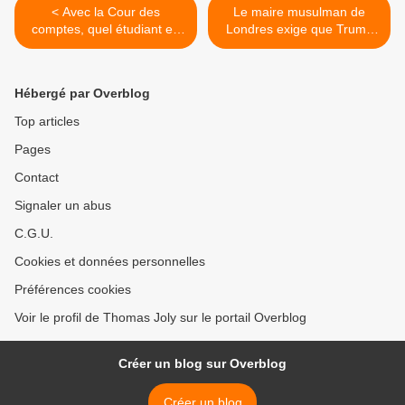
< Avec la Cour des
Le maire musulman de
comptes, quel étudiant en
Londres exige que Trump
médecine aura encore
soit interdit de visite
l’idée extravagante de
officielle après qu’il ait
s’installer en libéral ?
diffusé des vidéos
Hébergé par Overblog
dénonçant les crimes
djihadistes >
Top articles
Pages
Contact
Signaler un abus
C.G.U.
Cookies et données personnelles
Préférences cookies
Voir le profil de Thomas Joly sur le portail Overblog
Créer un blog sur Overblog
Créer un blog