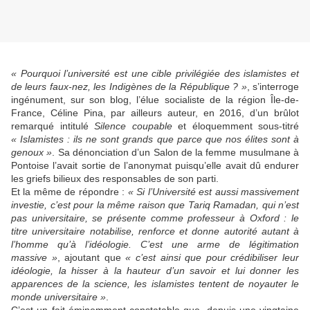
« Pourquoi l’université est une cible privilégiée des islamistes et
de leurs faux-nez, les Indigènes de la République ? »
, s’interroge
ingénument, sur son blog, l’élue socialiste de la région Île-de-
France, Céline Pina, par ailleurs auteur, en 2016, d’un brûlot
remarqué intitulé
Silence coupable
et éloquemment sous-titré
« Islamistes : ils ne sont grands que parce que nos élites sont à
genoux »
. Sa dénonciation d’un Salon de la femme musulmane à
Pontoise l’avait sortie de l’anonymat puisqu’elle avait dû endurer
les griefs bilieux des responsables de son parti.
Et la même de répondre :
« Si l’Université est aussi massivement
investie, c’est pour la même raison que Tariq Ramadan, qui n’est
pas universitaire, se présente comme professeur à Oxford : le
titre universitaire notabilise, renforce et donne autorité autant à
l’homme qu’à l’idéologie. C’est une arme de légitimation
massive »
, ajoutant que
« c’est ainsi que pour crédibiliser leur
idéologie, la hisser à la hauteur d’un savoir et lui donner les
apparences de la science, les islamistes tentent de noyauter le
monde universitaire »
.