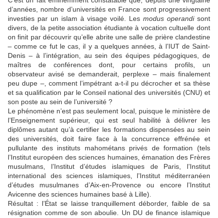
C’est un fait éminemment constatable que, depuis une vingtaine
d’années, nombre d’universités en France sont progressivement
investies par un islam à visage voilé. Les
modus operandi
sont
divers, de la petite association étudiante à vocation cultuelle dont
on finit par découvrir qu’elle abrite une salle de prière clandestine
– comme ce fut le cas, il y a quelques années, à l’IUT de Saint-
Denis – à l’intégration, au sein des équipes pédagogiques, de
maîtres de conférences dont, pour certains profils, un
observateur avisé se demanderait, perplexe – mais finalement
peu dupe –, comment l’impétrant a-t-il pu décrocher et sa thèse
et sa qualification par le Conseil national des universités (CNU) et
son poste au sein de l’université ?
Le phénomène n’est pas seulement local, puisque le ministère de
l’Enseignement supérieur, qui est seul habilité à délivrer les
diplômes autant qu’à certifier les formations dispensées au sein
des universités, doit faire face à la concurrence effrénée et
pullulante des instituts mahométans privés de formation (tels
l’Institut européen des sciences humaines, émanation des Frères
musulmans, l’Institut d’études islamiques de Paris, l’Institut
international des sciences islamiques, l’Institut méditerranéen
d’études musulmanes d’Aix-en-Provence ou encore l’Institut
Avicenne des sciences humaines basé à Lille).
Résultat : l’État se laisse tranquillement déborder, faible de sa
résignation comme de son aboulie. Un DU de finance islamique