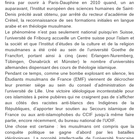
finira par ouvrir à Paris-Dauphine en 2010 quand, un an
auparavant, l’Institut européen des sciences humaines de Saint-
Denis précité avait obtenu, par arrêté du recteur d’académie de
Créteil, la reconnaissance de ses formations initiales en langue
arabe et en théologie musulmane.
Le phénomène n’est pas seulement national puisqu’en Suisse,
l’université de Fribourg accueille un Centre suisse pour l’islam et
la sociét et que l’Institut d’études de la culture et de la religion
musulmanes a été créé au sein de l’université Goethe de
Francfort, portant ainsi à cinq (avec Erlangen-Nuremberg,
Tübingen, Osnabrück et Münster) le nombre d’universités
allemandes dispensant des cours de théologie islamique.
Pendant ce temps, comme une bombe explosant en silence, les
Étudiants musulmans de France (EMF) viennent de décrocher
leur premier siège au sein du conseil d’administration de
l’université de Lille. Une victoire idéologique incontestable pour
ces islamistes à peine pubères qui ne craignent pas de s’afficher
aux côtés des racistes anti-blancs des Indigènes de la
Républiques, d’apporter leur soutien au Secours islamique de
France ou aux anti-islamophobes du CCIF jusqu’à même faire
partie, encore récemment, du bureau national de l’UOIF.
Une chose est certaine : les musulmans ont compris que la
conquête politique se gagne d’abord par les batailles
idéologiques. La porosité intellectuelle de l’université française