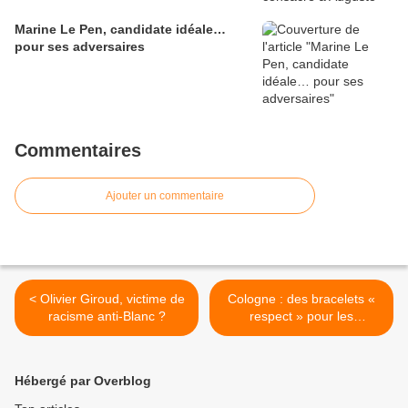
Marine Le Pen, candidate idéale…
pour ses adversaires
Commentaires
Ajouter un commentaire
< Olivier Giroud, victime de
Cologne : des bracelets «
racisme anti-Blanc ?
respect » pour les
Allemandes afin « d’inviter »
les prédateurs migrants à
ne pas les violer lors du
Hébergé par Overblog
Nouvel An >