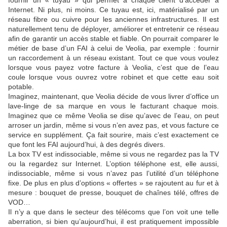
fournir un « tuyau » qui permet à chaque client d’accéder à
Internet. Ni plus, ni moins. Ce tuyau est, ici, matérialisé par un
réseau fibre ou cuivre pour les anciennes infrastructures. Il est
naturellement tenu de déployer, améliorer et entretenir ce réseau
afin de garantir un accès stable et fiable. On pourrait comparer le
métier de base d’un FAI à celui de Veolia, par exemple : fournir
un raccordement à un réseau existant. Tout ce que vous voulez
lorsque vous payez votre facture à Veolia, c’est que de l’eau
coule lorsque vous ouvrez votre robinet et que cette eau soit
potable.
Imaginez, maintenant, que Veolia décide de vous livrer d’office un
lave-linge de sa marque en vous le facturant chaque mois.
Imaginez que ce même Veolia se dise qu’avec de l’eau, on peut
arroser un jardin, même si vous n’en avez pas, et vous facture ce
service en supplément. Ça fait sourire, mais c’est exactement ce
que font les FAI aujourd’hui, à des degrés divers.
La box TV est indissociable, même si vous ne regardez pas la TV
ou la regardez sur Internet. L’option téléphone est, elle aussi,
indissociable, même si vous n’avez pas l’utilité d’un téléphone
fixe. De plus en plus d’options « offertes » se rajoutent au fur et à
mesure : bouquet de presse, bouquet de chaînes télé, offres de
VOD…
Il n’y a que dans le secteur des télécoms que l’on voit une telle
aberration, si bien qu’aujourd’hui, il est pratiquement impossible