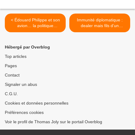
< Édouard Philippe et son
Immunité diplomatique :
avion… la politique
dealer mais fils d’un
autrement, ce n’est pas
jardinier de l'ambassade du
encore maintenant !
Cameroun, il est
intouchable ! >
Hébergé par Overblog
Top articles
Pages
Contact
Signaler un abus
C.G.U.
Cookies et données personnelles
Préférences cookies
Voir le profil de Thomas Joly sur le portail Overblog