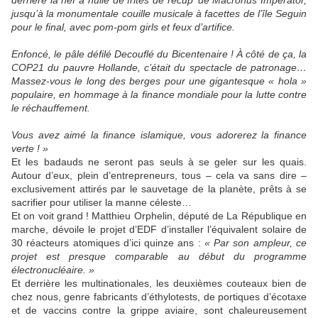
derrière la nef à huile de frites de récup’ de Macronus Imperator,
jusqu’à la monumentale couille musicale à facettes de l’île Seguin
pour le final, avec pom-pom girls et feux d’artifice.
Enfoncé, le pâle défilé Decouflé du Bicentenaire ! À côté de ça, la
COP21 du pauvre Hollande, c’était du spectacle de patronage…
Massez-vous le long des berges pour une gigantesque « hola »
populaire, en hommage à la finance mondiale pour la lutte contre
le réchauffement.
Vous avez aimé la finance islamique, vous adorerez la finance
verte ! »
Et les badauds ne seront pas seuls à se geler sur les quais.
Autour d’eux, plein d’entrepreneurs, tous – cela va sans dire –
exclusivement attirés par le sauvetage de la planète, prêts à se
sacrifier pour utiliser la manne céleste…
Et on voit grand ! Matthieu Orphelin, député de La République en
marche, dévoile le projet d’EDF d’installer l’équivalent solaire de
30 réacteurs atomiques d’ici quinze ans :
« Par son ampleur, ce
projet est presque comparable au début du programme
électronucléaire. »
Et derrière les multinationales, les deuxièmes couteaux bien de
chez nous, genre fabricants d’éthylotests, de portiques d’écotaxe
et de vaccins contre la grippe aviaire, sont chaleureusement