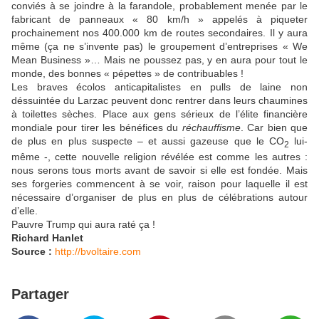
conviés à se joindre à la farandole, probablement menée par le
fabricant de panneaux « 80 km/h » appelés à piqueter
prochainement nos 400.000 km de routes secondaires. Il y aura
même (ça ne s’invente pas) le groupement d’entreprises « We
Mean Business »… Mais ne poussez pas, y en aura pour tout le
monde, des bonnes « pépettes » de contribuables !
Les braves écolos anticapitalistes en pulls de laine non
déssuintée du Larzac peuvent donc rentrer dans leurs chaumines
à toilettes sèches. Place aux gens sérieux de l’élite financière
mondiale pour tirer les bénéfices du
réchauffisme
. Car bien que
de plus en plus suspecte – et aussi gazeuse que le CO
lui-
2
même -, cette nouvelle religion révélée est comme les autres :
nous serons tous morts avant de savoir si elle est fondée. Mais
ses forgeries commencent à se voir, raison pour laquelle il est
nécessaire d’organiser de plus en plus de célébrations autour
d’elle.
Pauvre Trump qui aura raté ça !
Richard Hanlet
Source :
http://bvoltaire.com
Partager