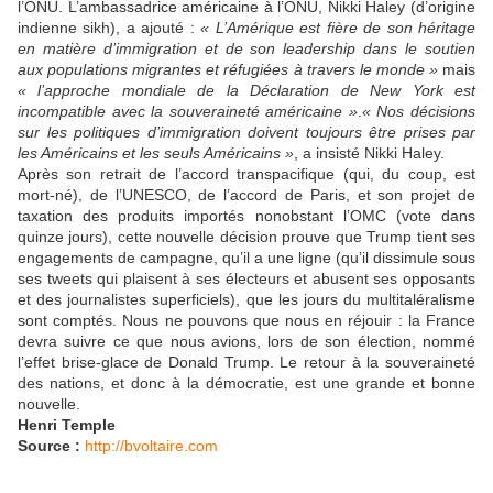
l’ONU. L’ambassadrice américaine à l’ONU, Nikki Haley (d’origine
indienne sikh), a ajouté :
« L’Amérique est fière de son héritage
en matière d’immigration et de son leadership dans le soutien
aux populations migrantes et réfugiées à travers le monde »
mais
« l’approche mondiale de la Déclaration de New York est
incompatible avec la souveraineté américaine »
.
« Nos décisions
sur les politiques d’immigration doivent toujours être prises par
les Américains et les seuls Américains »
, a insisté Nikki Haley.
Après son retrait de l’accord transpacifique (qui, du coup, est
mort-né), de l’UNESCO, de l’accord de Paris, et son projet de
taxation des produits importés nonobstant l’OMC (vote dans
quinze jours), cette nouvelle décision prouve que Trump tient ses
engagements de campagne, qu’il a une ligne (qu’il dissimule sous
ses tweets qui plaisent à ses électeurs et abusent ses opposants
et des journalistes superficiels), que les jours du multitaléralisme
sont comptés. Nous ne pouvons que nous en réjouir : la France
devra suivre ce que nous avions, lors de son élection, nommé
l’effet brise-glace de Donald Trump. Le retour à la souveraineté
des nations, et donc à la démocratie, est une grande et bonne
nouvelle.
Henri Temple
Source :
http://bvoltaire.com