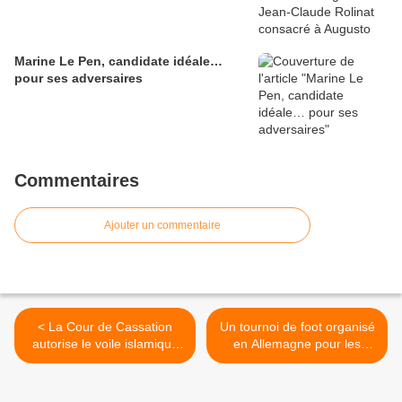
Marine Le Pen, candidate idéale…
pour ses adversaires
Commentaires
Ajouter un commentaire
< La Cour de Cassation
Un tournoi de foot organisé
autorise le voile islamique
en Allemagne pour les
dans l’entreprise : pagaille
migrants a fini en émeute
garantie !
lorsque 20 d’entre eux ont
pris d’assaut le terrain avec