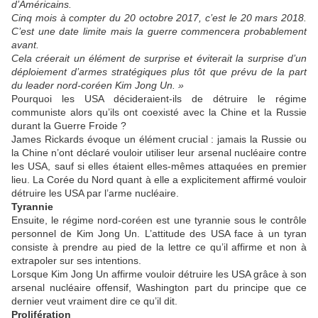
d’Américains.
Cinq mois à compter du 20 octobre 2017, c’est le 20 mars 2018.
C’est une date limite mais la guerre commencera probablement
avant.
Cela créerait un élément de surprise et éviterait la surprise d’un
déploiement d’armes stratégiques plus tôt que prévu de la part
du leader nord-coréen Kim Jong Un. »
Pourquoi les USA décideraient-ils de détruire le régime
communiste alors qu’ils ont coexisté avec la Chine et la Russie
durant la Guerre Froide ?
James Rickards évoque un élément crucial : jamais la Russie ou
la Chine n’ont déclaré vouloir utiliser leur arsenal nucléaire contre
les USA, sauf si elles étaient elles-mêmes attaquées en premier
lieu. La Corée du Nord quant à elle a explicitement affirmé vouloir
détruire les USA par l’arme nucléaire.
Tyrannie
Ensuite, le régime nord-coréen est une tyrannie sous le contrôle
personnel de Kim Jong Un. L’attitude des USA face à un tyran
consiste à prendre au pied de la lettre ce qu’il affirme et non à
extrapoler sur ses intentions.
Lorsque Kim Jong Un affirme vouloir détruire les USA grâce à son
arsenal nucléaire offensif, Washington part du principe que ce
dernier veut vraiment dire ce qu’il dit.
Prolifération