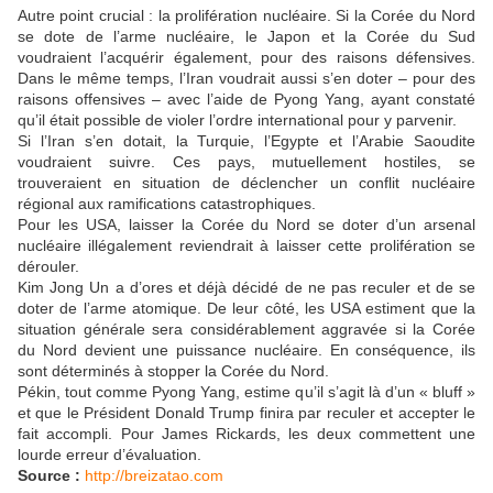
Autre point crucial : la prolifération nucléaire. Si la Corée du Nord
se dote de l’arme nucléaire, le Japon et la Corée du Sud
voudraient l’acquérir également, pour des raisons défensives.
Dans le même temps, l’Iran voudrait aussi s’en doter – pour des
raisons offensives – avec l’aide de Pyong Yang, ayant constaté
qu’il était possible de violer l’ordre international pour y parvenir.
Si l’Iran s’en dotait, la Turquie, l’Egypte et l’Arabie Saoudite
voudraient suivre. Ces pays, mutuellement hostiles, se
trouveraient en situation de déclencher un conflit nucléaire
régional aux ramifications catastrophiques.
Pour les USA, laisser la Corée du Nord se doter d’un arsenal
nucléaire illégalement reviendrait à laisser cette prolifération se
dérouler.
Kim Jong Un a d’ores et déjà décidé de ne pas reculer et de se
doter de l’arme atomique. De leur côté, les USA estiment que la
situation générale sera considérablement aggravée si la Corée
du Nord devient une puissance nucléaire. En conséquence, ils
sont déterminés à stopper la Corée du Nord.
Pékin, tout comme Pyong Yang, estime qu’il s’agit là d’un « bluff »
et que le Président Donald Trump finira par reculer et accepter le
fait accompli. Pour James Rickards, les deux commettent une
lourde erreur d’évaluation.
Source :
http://breizatao.com