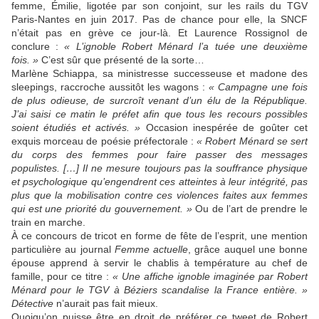
femme, Émilie, ligotée par son conjoint, sur les rails du TGV
Paris-Nantes en juin 2017. Pas de chance pour elle, la SNCF
n’était pas en grève ce jour-là. Et Laurence Rossignol de
conclure :
« L’ignoble Robert Ménard l’a tuée une deuxième
fois. »
C’est sûr que présenté de la sorte…
Marlène Schiappa, sa ministresse successeuse et madone des
sleepings, raccroche aussitôt les wagons :
« Campagne une fois
de plus odieuse, de surcroît venant d’un élu de la République.
J’ai saisi ce matin le préfet afin que tous les recours possibles
soient étudiés et activés. »
Occasion inespérée de goûter cet
exquis morceau de poésie préfectorale :
« Robert Ménard se sert
du corps des femmes pour faire passer des messages
populistes. […] Il ne mesure toujours pas la souffrance physique
et psychologique qu’engendrent ces atteintes à leur intégrité, pas
plus que la mobilisation contre ces violences faites aux femmes
qui est une priorité du gouvernement. »
Ou de l’art de prendre le
train en marche.
À ce concours de tricot en forme de fête de l’esprit, une mention
particulière au journal
Femme actuelle
, grâce auquel une bonne
épouse apprend à servir le chablis à température au chef de
famille, pour ce titre :
« Une affiche ignoble imaginée par Robert
Ménard pour le TGV à Béziers scandalise la France entière. »
Détective
n’aurait pas fait mieux.
Quoiqu’on puisse être en droit de préférer ce tweet de Robert