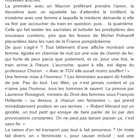
nouvelles affiches.
La première avec un Macron préférant prendre l’avion, la
deuxième avec un squelette las d’attendre le tortillard, la
troisième avec une femme à laquelle le médecin demande si elle
va finir par accoucher du train en question, puis… la quatrième.
Celle qui fait twister les sacristies et turbuler les presbytères des
nouveaux curetons, pire que les fesses de Michel Polnareff
placardées dans les rues de la France pompidolienne.
De quoi s’agit-il ? Tout bêtement d’une affiche montrant une
femme, ligotée en chemise de nuit sur une voie de chemin de fer,
qui hurle de peur parce que justement, et ce, pour une fois, le
train arrive à l’heure. L’accroche, quant à elle, est digne du
professeur Choron :
« Avec le TGV elle aurait moins souffert ! »
Une femme mise à l’honneur ? Les féministes auraient dû frétiller
de joie. Pas du tout. Les filles, ça n’est jamais content et ça
n’aime pas l’humour, tous les hommes le savent. La preuve par
Laurence Rossignol, ministre du Droit des femmes sous François
Hollande – ou dessus, à chacun ses fantaisies –, qui prend
immédiatement position en ces termes :
« Robert Ménard est un
ignoble, un tout petit qui essaye de faire parler de lui par des
provocations constantes. On ne peut pas laisser passer ça, c’est
sans fin. »
La raison d’un tel transport pas tout à fait amoureux ? Un triste
fait divers, un « féminicide », pour causer inclusif ; soit une