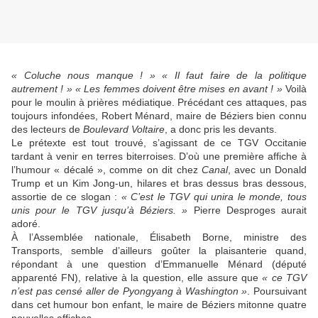
« Coluche nous manque ! »
« Il faut faire de la politique
autrement ! »
« Les femmes doivent être mises en avant ! »
Voilà
pour le moulin à prières médiatique. Précédant ces attaques, pas
toujours infondées, Robert Ménard, maire de Béziers bien connu
des lecteurs de
Boulevard Voltaire
, a donc pris les devants.
Le prétexte est tout trouvé, s’agissant de ce TGV Occitanie
tardant à venir en terres biterroises. D’où une première affiche à
l’humour « décalé », comme on dit chez
Canal
, avec un Donald
Trump et un Kim Jong-un, hilares et bras dessus bras dessous,
assortie de ce slogan :
« C’est le TGV qui unira le monde, tous
unis pour le TGV jusqu’à Béziers. »
Pierre Desproges aurait
adoré.
À l’Assemblée nationale, Élisabeth Borne, ministre des
Transports, semble d’ailleurs goûter la plaisanterie quand,
répondant à une question d’Emmanuelle Ménard (député
apparenté FN), relative à la question, elle assure que
« ce TGV
n’est pas censé aller de Pyongyang à Washington »
. Poursuivant
dans cet humour bon enfant, le maire de Béziers mitonne quatre