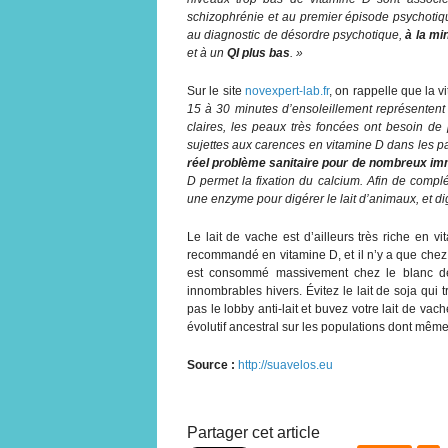
schizophrénie et au premier épisode psychotiq
au diagnostic de désordre psychotique,
à la mi
et à un
QI plus bas
. »
Sur le site
novexpert-lab.fr
, on rappelle que la v
15 à 30 minutes d’ensoleillement représentent
claires, les peaux très foncées ont besoin de
sujettes aux carences en vitamine D dans les pays
réel problème sanitaire pour de nombreux im
D permet la fixation du calcium. Afin de complé
une enzyme pour digérer le lait d’animaux, et di
Le lait de vache est d’ailleurs très riche en vi
recommandé en vitamine D, et il n’y a que chez 
est consommé massivement chez le blanc depu
innombrables hivers. Évitez le lait de soja qui 
pas le lobby anti-lait et buvez votre lait de vac
évolutif ancestral sur les populations dont même
Source :
http://suavelos.eu
Partager cet article