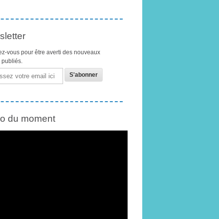
letter
z-vous pour être averti des nouveaux
s publiés.
éo du moment