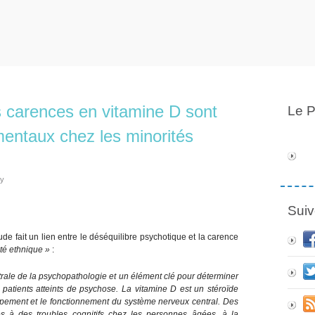
s carences en vitamine D sont
Le P
mentaux chez les minorités
ly
Suiv
tude fait un lien entre le déséquilibre psychotique et la carence
té ethnique »
:
trale de la psychopathologie et un élément clé pour déterminer
s patients atteints de psychose. La vitamine D est un stéroïde
ppement et le fonctionnement du système nerveux central. Des
s à des troubles cognitifs chez les personnes âgées, à la