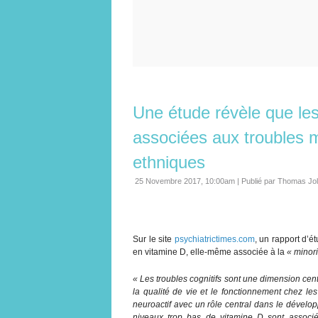
Une étude révèle que le
associées aux troubles 
ethniques
25 Novembre 2017, 10:00am
|
Publié par Thomas Jo
Sur le site
psychiatrictimes.com
, un rapport d’é
en vitamine D, elle-même associée à la
« minori
« Les troubles cognitifs sont une dimension cen
la qualité de vie et le fonctionnement chez le
neuroactif avec un rôle central dans le dévelo
niveaux trop bas de vitamine D sont associé