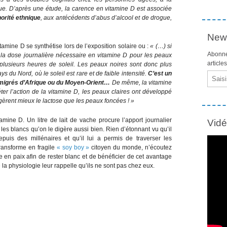
ue. D’après une étude, la carence en vitamine D est associée
norité ethnique
, aux antécédents d’abus d’alcool et de drogue,
News
itamine D se synthétise lors de l’exposition solaire ou :
« (…) si
Abonne
 la dose journalière nécessaire en vitamine D pour les peaux
article
 plusieurs heures de soleil. Les peaux noires sont donc plus
 du Nord, où le soleil est rare et de faible intensité.
C’est un
Email
migrés d’Afrique ou du Moyen-Orient…
De même, la vitamine
ter l’action de la vitamine D, les peaux claires ont développé
gèrent mieux le lactose que les peaux foncées ! »
tamine D. Un litre de lait de vache procure l’apport journalier
Vid
les blancs qu’on le digère aussi bien. Rien d’étonnant vu qu’il
is des millénaires et qu’il lui a permis de traverser les
transforme en fragile
« soy boy »
citoyen du monde, n’écoutez
he en paix afin de rester blanc et de bénéficier de cet avantage
 la physiologie leur rappelle qu’ils ne sont pas chez eux.