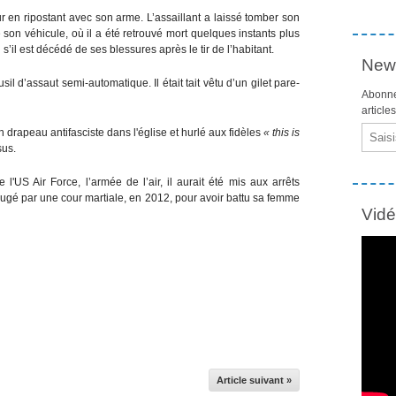
reur en ripostant avec son arme. L’assaillant a laissé tomber son
e son véhicule, où il a été retrouvé mort quelques instants plus
 s’il est décédé de ses blessures après le tir de l’habitant.
News
usil d’assaut semi-automatique. Il était tait vêtu d’un gilet pare-
Abonne
article
Email
n drapeau antifasciste dans l'église et hurlé aux fidèles
« this is
sus.
l'US Air Force, l’armée de l’air, il aurait été mis aux arrêts
 jugé par une cour martiale, en 2012, pour avoir battu sa femme
Vid
Article suivant »