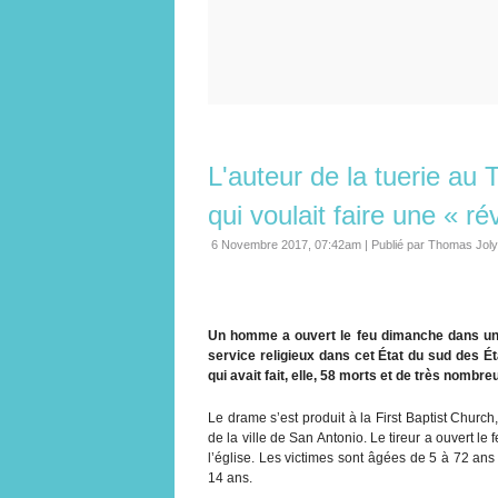
L'auteur de la tuerie au T
qui voulait faire une « r
6 Novembre 2017, 07:42am
|
Publié par Thomas Joly
Un homme a ouvert le feu dimanche dans une 
service religieux dans cet État du sud des É
qui avait fait, elle, 58 morts et de très nombr
Le drame s’est produit à la First Baptist Church
de la ville de San Antonio. Le tireur a ouvert le 
l’église. Les victimes sont âgées de 5 à 72 ans s
14 ans.