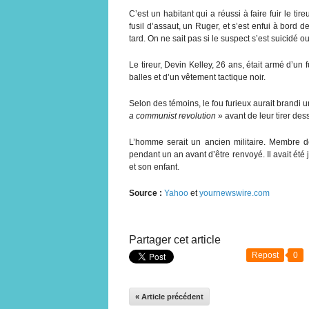
C’est un habitant qui a réussi à faire fuir le ti
fusil d’assaut, un Ruger, et s’est enfui à bord d
tard. On ne sait pas si le suspect s’est suicidé ou
Le tireur, Devin Kelley, 26 ans, était armé d’un f
balles et d’un vêtement tactique noir.
Selon des témoins, le fou furieux aurait brandi u
a communist revolution
» avant de leur tirer des
L’homme serait un ancien militaire. Membre de 
pendant un an avant d’être renvoyé. Il avait été
et son enfant.
Source :
Yahoo
et
yournewswire.com
Partager cet article
Repost
0
« Article précédent