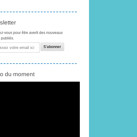
letter
z-vous pour être averti des nouveaux
s publiés.
éo du moment